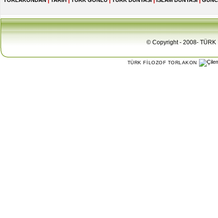
|
|
|
|
|
TORLAKONDAN
TARİH
TÜRK GÖNLÜ
TÜRK DÜNYASI
İSLAM DÜNYASI
GÜNC
© Copyright - 2008- TÜRK 
TÜRK FİLOZOF TORLAKON