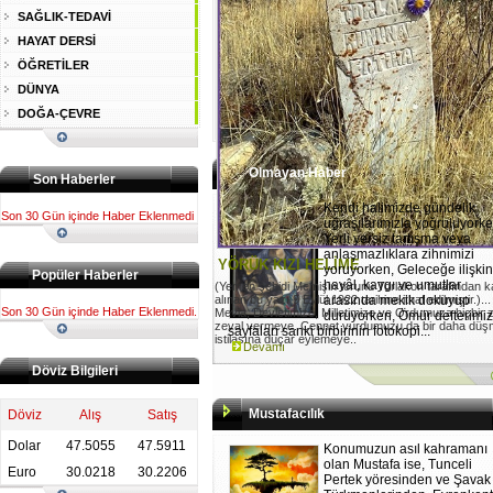
SAĞLIK-TEDAVİ
HAYAT DERSİ
ÖĞRETİLER
DÜNYA
DOĞA-ÇEVRE
Olmayan Haber
Son Haberler
Kendi halimizde gündelik
Son 30 Gün içinde Haber Eklenmedi
uğraşılarımızla yoğruluyorke
Yerli yersiz tartışma veya
anlaşmazlıklara zihnimizi
YÖRÜK KIZI HELİME
yoruyorken, Geleceğe ilişki
Popüler Haberler
hayâl, kaygı ve umutlar
(Yemen şehidi Memişin torunu Torlakon tarafından 
alınan bu yazı 9 Eylül 1922 tarihine ithaf edilmiştir.)...
arasında mekik dokuyup
Son 30 Gün içinde Haber Eklenmedi.
Mevla, Devletimize, Milletimize ve Ordumuza hiçbir
duruyorken, Ömür defterimiz
zeval vermeye. Cennet yurdumuzu da bir daha dü
sayfaları sanki birbirinin fotokopi...
istilasına düçar eylemeye..
Devamı
Döviz Bilgileri
Mustafacılık
Döviz
Alış
Satış
Dolar
47.5055
47.5911
Konumuzun asıl kahramanı
olan Mustafa ise, Tunceli
Euro
30.0218
30.2206
Pertek yöresinden ve Şavak