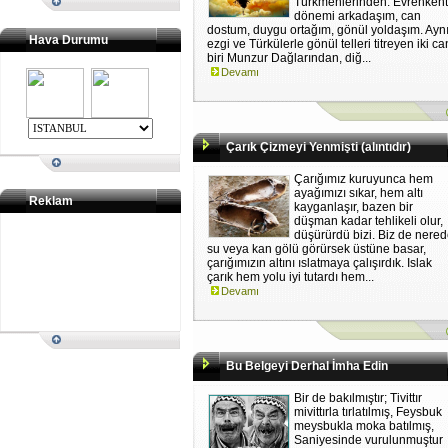
Türkmenlerinden. Evrenken
dönemi arkadaşım, can
dostum, duygu ortağım, gönül yoldaşım. Ayn
Hava Durumu
ezgi ve Türkülerle gönül telleri titreyen iki ca
biri Munzur Dağlarından, diğ...
Devamı
Çarık Çizmeyi Yenmişti (alıntıdır)
Çarığımız kuruyunca hem
ayağımızı sıkar, hem altı
Reklam
kayganlaşır, bazen bir
düşman kadar tehlikeli olur,
düşürürdü bizi. Biz de nere
su veya kan gölü görürsek üstüne basar,
çarığımızın altını ıslatmaya çalışırdık. Islak
çarık hem yolu iyi tutardı hem...
Devamı
Bu Belgeyi Derhal İmha Edin
Bir de bakılmıştır; Tivittır
mivittırla tırlatılmış, Feysbuk
meysbukla moka batılmış,
Saniyesinde vurulunmuştur