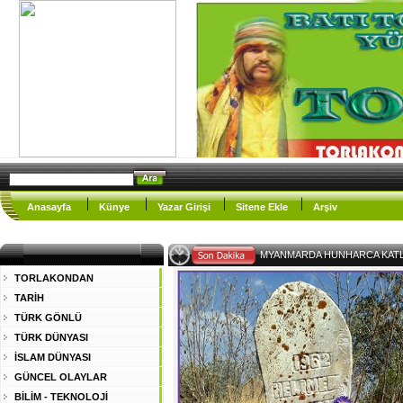
Anasayfa
Künye
Yazar Girişi
Sitene Ekle
Arşiv
MYANMARDA HUNHARCA KAT
TORLAKONDAN
TARİH
TÜRK GÖNLÜ
TÜRK DÜNYASI
İSLAM DÜNYASI
GÜNCEL OLAYLAR
BİLİM - TEKNOLOJİ