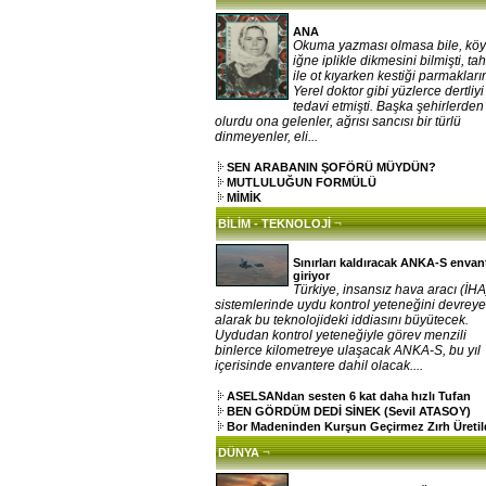
ANA
Okuma yazması olmasa bile, kö
iğne iplikle dikmesini bilmişti, ta
ile ot kıyarken kestiği parmakların
Yerel doktor gibi yüzlerce dertliy
tedavi etmişti. Başka şehirlerden
olurdu ona gelenler, ağrısı sancısı bir türlü
dinmeyenler, eli...
SEN ARABANIN ŞOFÖRÜ MÜYDÜN?
MUTLULUĞUN FORMÜLÜ
MİMİK
¬
BİLİM - TEKNOLOJİ
Sınırları kaldıracak ANKA-S envan
giriyor
Türkiye, insansız hava aracı (İHA
sistemlerinde uydu kontrol yeteneğini devrey
alarak bu teknolojideki iddiasını büyütecek.
Uydudan kontrol yeteneğiyle görev menzili
binlerce kilometreye ulaşacak ANKA-S, bu yıl
içerisinde envantere dahil olacak....
ASELSANdan sesten 6 kat daha hızlı Tufan
BEN GÖRDÜM DEDİ SİNEK (Sevil ATASOY)
Bor Madeninden Kurşun Geçirmez Zırh Üretil
¬
DÜNYA