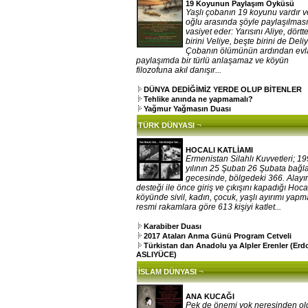
19 Koyunun Paylaşım Öyküsü
Yaşlı çobanın 19 koyunu vardır v
oğlu arasında şöyle paylaşılması
vasiyet eder: Yarısını Aliye, dörtt
birini Veliye, beşte birini de Deliy
Çobanın ölümünün ardından evla
paylaşımda bir türlü anlaşamaz ve köyün
filozofuna akıl danışır...
DÜNYA DEDİĞİMİZ YERDE OLUP BİTENLER
Tehlike anında ne yapmamalı?
Yağmur Yağmasın Duası
¬
TÜRK DÜNYASI
HOCALI KATLİAMI
Ermenistan Silahlı Kuvvetleri; 1
yılının 25 Şubatı 26 Şubata bağ
gecesinde, bölgedeki 366. Alayı
desteği ile önce giriş ve çıkışını kapadığı Hoca
köyünde sivil, kadın, çocuk, yaşlı ayırımı yap
resmi rakamlara göre 613 kişiyi katlet...
Karabiber Duası
2017 Ataları Anma Günü Program Cetveli
Türkistan dan Anadolu ya Alpler Erenler (Er
ASLIYÜCE)
¬
İSLAM DÜNYASI
ANA KUCAĞI
Pek de önemi yok neresinden o