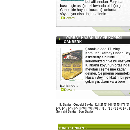
bel altlarından. Feryatlar
basılmıştır aşağıdaki levhada olduğu gibi.
Genellikle hayatın karardığı anlarda
söyleniyor olsa da, bir ailenin...
Devamı
YARBAY HASAN BEY VE KÖPEĞİ
CANBERK
Çanakkalede 17. Alay
Komutanı Yarbay Hasan Bey
askerleriyle birlikte
ilerlemektedir. Ve bu vaziyet
Kilitbahir köyünün ortasında
meydan çeşmesine kadar
gelirler. Çeşmenin önündeki
Hasan Beyin dikkatini birşe
çekmiştir. Üzeri yara bere
içerisinde...
Devamı
İlk Sayfa
Önceki Sayfa
[1]
[2]
[3]
[4]
[5]
[6]
[7]
[8]
-
-
[24]
[25]
[26]
[27]
[28]
[29]
[30]
[31]
[32]
[33]
[34]
[35]
Sonraki Sayfa
Son Sayfa
-
¬
TORLAKONDAN