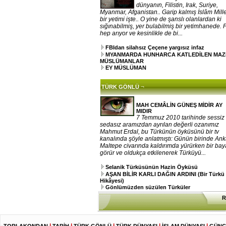
dünyanın, Filistin, Irak, Suriye,
Myanmar, Afganistan.. Garip kalmış İslâm Mille
bir yetimi işte.. O yine de şanslı olanlardan ki
sığınabilmiş, yer bulabilmiş bir yetimhanede. 
hep arıyor ve kesinlikle de bi...
FBIdan silahsız Çeçene yargısız infaz
MYANMARDA HUNHARCA KATLEDİLEN MA
MÜSLÜMANLAR
EY MÜSLÜMAN
¬
TÜRK GÖNLÜ
MAH CEMÂLİN GÜNEŞ MİDİR AY
MIDIR
7 Temmuz 2010 tarihinde sessiz
sedasız aramızdan ayrılan değerli ozanımız
Mahmut Erdal, bu Türkünün öyküsünü bir tv
kanalında şöyle anlatmıştı: Günün birinde An
Maltepe civarında kaldırımda yürürken bir ba
görür ve oldukça etkilenerek Türküyü...
Selanik Türküsünün Hazin Öyküsü
AŞAN BİLİR KARLI DAĞIN ARDINI (Bir Türkü
Hikâyesi)
Gönlümüzden süzülen Türküler
R