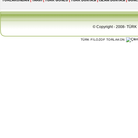
|
|
|
|
|
TORLAKONDAN
TARİH
TÜRK GÖNLÜ
TÜRK DÜNYASI
İSLAM DÜNYASI
GÜNC
© Copyright - 2008- TÜRK 
TÜRK FİLOZOF TORLAKON