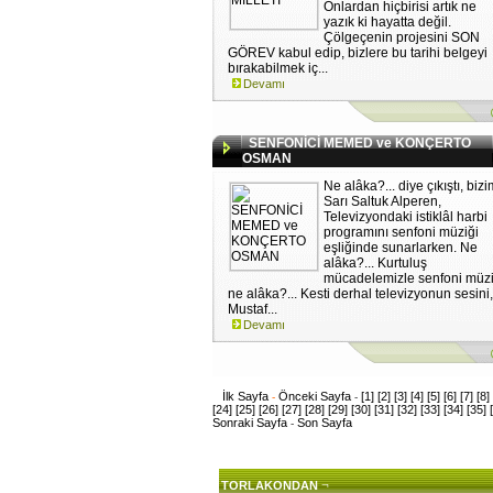
Onlardan hiçbirisi artık ne
yazık ki hayatta değil.
Çölgeçenin projesini SON
GÖREV kabul edip, bizlere bu tarihi belgeyi
bırakabilmek iç...
Devamı
SENFONİCİ MEMED ve KONÇERTO
OSMAN
Ne alâka?... diye çıkıştı, biz
Sarı Saltuk Alperen,
Televizyondaki istiklâl harbi
programını senfoni müziği
eşliğinde sunarlarken. Ne
alâka?... Kurtuluş
mücadelemizle senfoni müzi
ne alâka?... Kesti derhal televizyonun sesini
Mustaf...
Devamı
İlk Sayfa
Önceki Sayfa
[1]
[2]
[3]
[4]
[5]
[6]
[7]
[8]
-
-
[24]
[25]
[26]
[27]
[28]
[29]
[30]
[31]
[32]
[33]
[34]
[35]
Sonraki Sayfa
Son Sayfa
-
¬
TORLAKONDAN