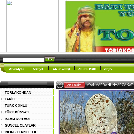
Anasayfa
Künye
Yazar Girişi
Sitene Ekle
Arşiv
-
TORLAKONDAN
TARİH
TÜRK GÖNLÜ
TÜRK DÜNYASI
İSLAM DÜNYASI
GÜNCEL OLAYLAR
BİLİM - TEKNOLOJİ