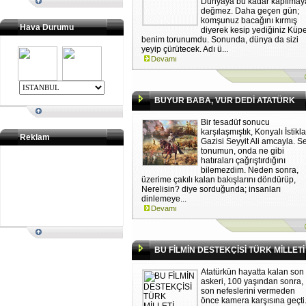
Dünyaya bu kadar kapılmay
değmez. Daha geçen gün;
komşunuz bacağını kırmış
Hava Durumu
diyerek kesip yediğiniz Küpe
benim torunumdu. Sonunda, dünya da sizi
yeyip çürütecek. Adı ü...
Devamı
BUYUR BABA, VUR DEDİ ATATÜRK
Bir tesadüf sonucu
karşılaşmıştık, Konyalı İstikla
Reklam
Gazisi Seyyit Ali amcayla. S
tonumun, onda ne gibi
hatıraları çağrıştırdığını
bilemezdim. Neden sonra,
üzerime çakılı kalan bakışlarını döndürüp,
Nerelisin? diye sorduğunda; insanları
dinlemeye...
Devamı
BU FİLMİN DESTEKÇİSİ TÜRK MİLLETİ
Atatürkün hayatta kalan son
askeri, 100 yaşından sonra,
son nefeslerini vermeden
önce kamera karşısına geçti