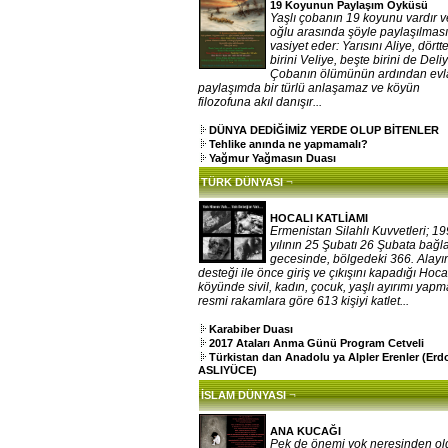
19 Koyunun Paylaşım Öyküsü
Yaşlı çobanın 19 koyunu vardır v
oğlu arasında şöyle paylaşılması
vasiyet eder: Yarısını Aliye, dörtt
birini Veliye, beşte birini de Deliy
Çobanın ölümünün ardından evla
paylaşımda bir türlü anlaşamaz ve köyün
filozofuna akıl danışır...
DÜNYA DEDİĞİMİZ YERDE OLUP BİTENLER
Tehlike anında ne yapmamalı?
Yağmur Yağmasın Duası
¬
TÜRK DÜNYASI
HOCALI KATLİAMI
Ermenistan Silahlı Kuvvetleri; 1
yılının 25 Şubatı 26 Şubata bağ
gecesinde, bölgedeki 366. Alayı
desteği ile önce giriş ve çıkışını kapadığı Hoca
köyünde sivil, kadın, çocuk, yaşlı ayırımı yap
resmi rakamlara göre 613 kişiyi katlet...
Karabiber Duası
2017 Ataları Anma Günü Program Cetveli
Türkistan dan Anadolu ya Alpler Erenler (Er
ASLIYÜCE)
¬
İSLAM DÜNYASI
ANA KUCAĞI
Pek de önemi yok neresinden o