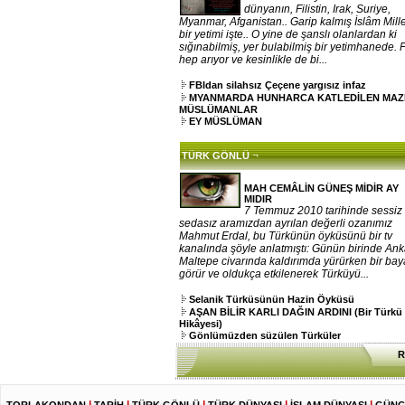
dünyanın, Filistin, Irak, Suriye,
Myanmar, Afganistan.. Garip kalmış İslâm Mille
bir yetimi işte.. O yine de şanslı olanlardan ki
sığınabilmiş, yer bulabilmiş bir yetimhanede. 
hep arıyor ve kesinlikle de bi...
FBIdan silahsız Çeçene yargısız infaz
MYANMARDA HUNHARCA KATLEDİLEN MA
MÜSLÜMANLAR
EY MÜSLÜMAN
¬
TÜRK GÖNLÜ
MAH CEMÂLİN GÜNEŞ MİDİR AY
MIDIR
7 Temmuz 2010 tarihinde sessiz
sedasız aramızdan ayrılan değerli ozanımız
Mahmut Erdal, bu Türkünün öyküsünü bir tv
kanalında şöyle anlatmıştı: Günün birinde An
Maltepe civarında kaldırımda yürürken bir ba
görür ve oldukça etkilenerek Türküyü...
Selanik Türküsünün Hazin Öyküsü
AŞAN BİLİR KARLI DAĞIN ARDINI (Bir Türkü
Hikâyesi)
Gönlümüzden süzülen Türküler
R