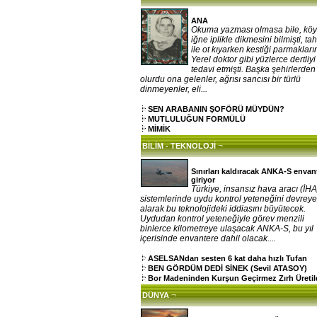
ANA
Okuma yazması olmasa bile, kö
iğne iplikle dikmesini bilmişti, ta
ile ot kıyarken kestiği parmakların
Yerel doktor gibi yüzlerce dertliy
tedavi etmişti. Başka şehirlerden
olurdu ona gelenler, ağrısı sancısı bir türlü
dinmeyenler, eli...
SEN ARABANIN ŞOFÖRÜ MÜYDÜN?
MUTLULUĞUN FORMÜLÜ
MİMİK
¬
BİLİM - TEKNOLOJİ
Sınırları kaldıracak ANKA-S envan
giriyor
Türkiye, insansız hava aracı (İHA
sistemlerinde uydu kontrol yeteneğini devrey
alarak bu teknolojideki iddiasını büyütecek.
Uydudan kontrol yeteneğiyle görev menzili
binlerce kilometreye ulaşacak ANKA-S, bu yıl
içerisinde envantere dahil olacak....
ASELSANdan sesten 6 kat daha hızlı Tufan
BEN GÖRDÜM DEDİ SİNEK (Sevil ATASOY)
Bor Madeninden Kurşun Geçirmez Zırh Üretil
¬
DÜNYA