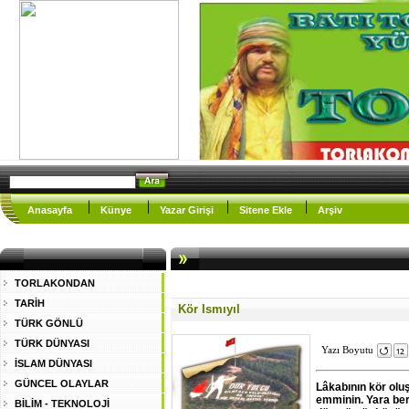
Anasayfa
Künye
Yazar Girişi
Sitene Ekle
Arşiv
TORLAKONDAN
TARİH
Kör Ismıyıl
TÜRK GÖNLÜ
TÜRK DÜNYASI
Yazı Boyutu
İSLAM DÜNYASI
GÜNCEL OLAYLAR
Lâkabının kör olu
emminin. Yara be
BİLİM - TEKNOLOJİ