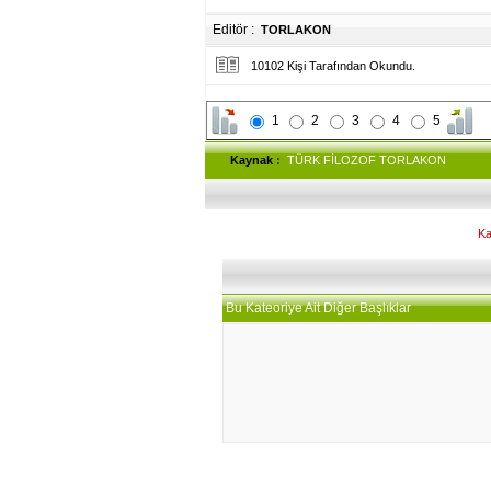
Editör :
TORLAKON
10102 Kişi Tarafından Okundu.
1
2
3
4
5
Kaynak
:
TÜRK FİLOZOF TORLAKON
Ka
Bu Kateoriye Ait Diğer Başlıklar