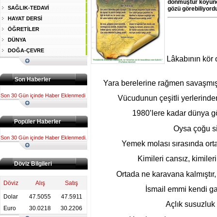
dönmüştür köyüne.
SAĞLIK-TEDAVİ
gözü görebiliyord
HAYAT DERSİ
ÖĞRETİLER
DÜNYA
DOĞA-ÇEVRE
Lâkabının kör 
Son Haberler
Yara berelerine rağmen savaşmı
Son 30 Gün içinde Haber Eklenmedi
Vücudunun çeşitli yerlerinden
1980’lere kadar dünya göz
Popüler Haberler
Oysa çoğu si
Son 30 Gün içinde Haber Eklenmedi.
Yemek molası sırasında ort
Kimileri cansız, kimile
Döviz Bilgileri
Ortada ne karavana kalmıştır,
Döviz
Alış
Satış
İsmail emmi kendi gay
Dolar
47.5055
47.5911
Açlık susuzluk
Euro
30.0218
30.2206