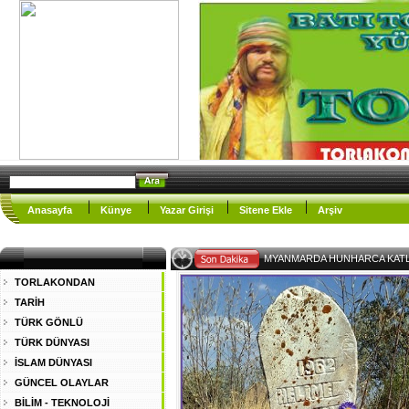
Anasayfa
Künye
Yazar Girişi
Sitene Ekle
Arşiv
MYANMARDA HUNHARCA KAT
TORLAKONDAN
TARİH
TÜRK GÖNLÜ
TÜRK DÜNYASI
İSLAM DÜNYASI
GÜNCEL OLAYLAR
BİLİM - TEKNOLOJİ