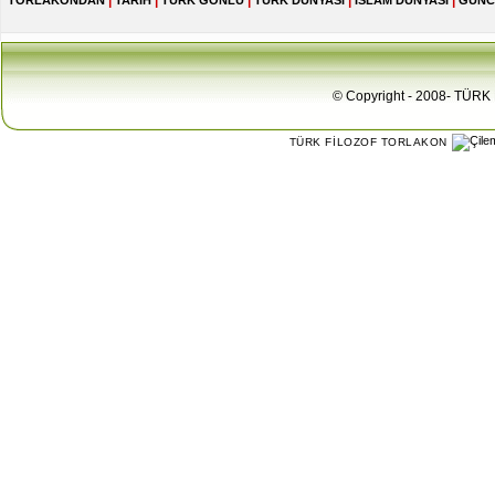
|
|
|
|
|
TORLAKONDAN
TARİH
TÜRK GÖNLÜ
TÜRK DÜNYASI
İSLAM DÜNYASI
GÜNC
© Copyright - 2008- TÜRK 
TÜRK FİLOZOF TORLAKON