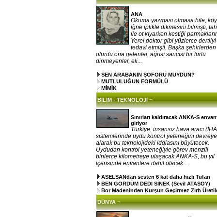
ANA
Okuma yazması olmasa bile, kö
iğne iplikle dikmesini bilmişti, ta
ile ot kıyarken kestiği parmakların
Yerel doktor gibi yüzlerce dertliy
tedavi etmişti. Başka şehirlerden
olurdu ona gelenler, ağrısı sancısı bir türlü
dinmeyenler, eli...
SEN ARABANIN ŞOFÖRÜ MÜYDÜN?
MUTLULUĞUN FORMÜLÜ
MİMİK
¬
BİLİM - TEKNOLOJİ
Sınırları kaldıracak ANKA-S envan
giriyor
Türkiye, insansız hava aracı (İHA
sistemlerinde uydu kontrol yeteneğini devrey
alarak bu teknolojideki iddiasını büyütecek.
Uydudan kontrol yeteneğiyle görev menzili
binlerce kilometreye ulaşacak ANKA-S, bu yıl
içerisinde envantere dahil olacak....
ASELSANdan sesten 6 kat daha hızlı Tufan
BEN GÖRDÜM DEDİ SİNEK (Sevil ATASOY)
Bor Madeninden Kurşun Geçirmez Zırh Üretil
¬
DÜNYA