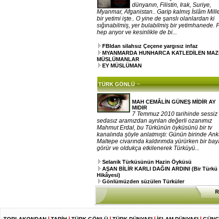
dünyanın, Filistin, Irak, Suriye,
Myanmar, Afganistan.. Garip kalmış İslâm Mille
bir yetimi işte.. O yine de şanslı olanlardan ki
sığınabilmiş, yer bulabilmiş bir yetimhanede. 
hep arıyor ve kesinlikle de bi...
FBIdan silahsız Çeçene yargısız infaz
MYANMARDA HUNHARCA KATLEDİLEN MA
MÜSLÜMANLAR
EY MÜSLÜMAN
¬
TÜRK GÖNLÜ
MAH CEMÂLİN GÜNEŞ MİDİR AY
MIDIR
7 Temmuz 2010 tarihinde sessiz
sedasız aramızdan ayrılan değerli ozanımız
Mahmut Erdal, bu Türkünün öyküsünü bir tv
kanalında şöyle anlatmıştı: Günün birinde An
Maltepe civarında kaldırımda yürürken bir ba
görür ve oldukça etkilenerek Türküyü...
Selanik Türküsünün Hazin Öyküsü
AŞAN BİLİR KARLI DAĞIN ARDINI (Bir Türkü
Hikâyesi)
Gönlümüzden süzülen Türküler
R