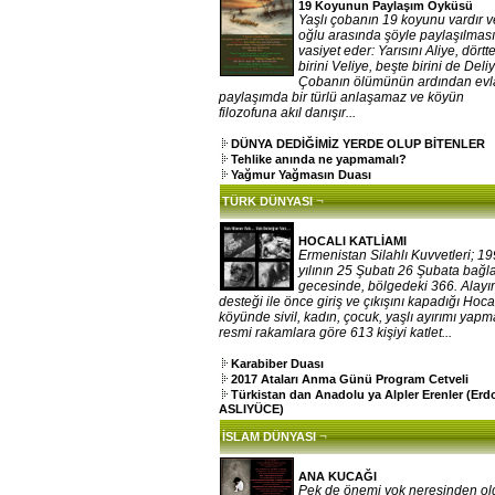
19 Koyunun Paylaşım Öyküsü
Yaşlı çobanın 19 koyunu vardır v
oğlu arasında şöyle paylaşılması
vasiyet eder: Yarısını Aliye, dörtt
birini Veliye, beşte birini de Deliy
Çobanın ölümünün ardından evla
paylaşımda bir türlü anlaşamaz ve köyün
filozofuna akıl danışır...
DÜNYA DEDİĞİMİZ YERDE OLUP BİTENLER
Tehlike anında ne yapmamalı?
Yağmur Yağmasın Duası
¬
TÜRK DÜNYASI
HOCALI KATLİAMI
Ermenistan Silahlı Kuvvetleri; 1
yılının 25 Şubatı 26 Şubata bağ
gecesinde, bölgedeki 366. Alayı
desteği ile önce giriş ve çıkışını kapadığı Hoca
köyünde sivil, kadın, çocuk, yaşlı ayırımı yap
resmi rakamlara göre 613 kişiyi katlet...
Karabiber Duası
2017 Ataları Anma Günü Program Cetveli
Türkistan dan Anadolu ya Alpler Erenler (Er
ASLIYÜCE)
¬
İSLAM DÜNYASI
ANA KUCAĞI
Pek de önemi yok neresinden o