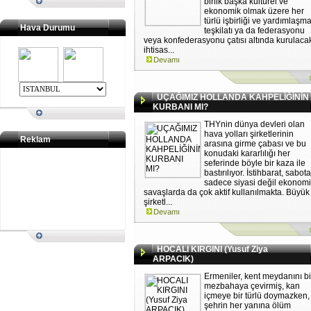
birlik başka kültürel ve
ekonomik olmak üzere her
türlü işbirliği ve yardımlaşm
Hava Durumu
teşkilatı ya da federasyonu
veya konfederasyonu çatısı altında kurulaca
ihtisas...
Devamı
UÇAĞIMIZ HOLLANDA KAHPELİĞİNİN
KURBANI MI?
THYnin dünya devleri olan
hava yolları şirketlerinin
Reklam
arasına girme çabası ve bu
konudaki kararlılığı her
seferinde böyle bir kaza ile
bastırılıyor. İstihbarat, sabota
sadece siyasi değil ekonom
savaşlarda da çok aktif kullanılmakta. Büyük
şirketl...
Devamı
HOCALI KIRGINI (Yusuf Ziya
ARPACIK)
Ermeniler, kent meydanını bi
mezbahaya çevirmiş, kan
içmeye bir türlü doymazken,
şehrin her yanına ölüm