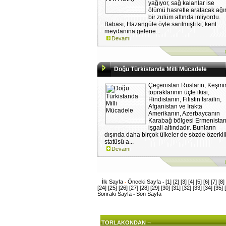
yağıyor, sağ kalanlar ise
ölümü hasretle aratacak ağı
bir zulüm altında inliyordu.
Babası, Hazangüle öyle sarılmıştı ki; kent
meydanına gelene...
Devamı
Doğu Türkistanda Milli Mücadele
Çeçenistan Rusların, Keşmi
topraklarının üçte ikisi,
Hindistanın, Filistin İsrailin,
Afganistan ve Irakta
Amerikanın, Azerbaycanın
Karabağ bölgesi Ermenistan
işgali altındadır. Bunların
dışında daha birçok ülkeler de sözde özerkli
statüsü a...
Devamı
İlk Sayfa
Önceki Sayfa
[1]
[2]
[3]
[4]
[5]
[6]
[7]
[8]
-
-
[24]
[25]
[26]
[27]
[28]
[29]
[30]
[31]
[32]
[33]
[34]
[35]
Sonraki Sayfa
Son Sayfa
-
¬
TORLAKONDAN