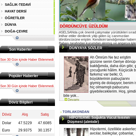
SAĞLIK-TEDAVİ
HAYAT DERSİ
ÖĞRETİLER
DÜNYA
DÖRDÜNCÜYE ÜZÜLDÜM
DOĞA-ÇEVRE
ASELSANda çok önemli çalışmalar yürüttükleri sıra
intihar ettiler denilerek yitip giden üç canımızdan
dördüncüsüne eriştim. Kendisini tanıdığımdan habers
Babası tarafından kurumdan alınmış ve angarya işle
uğraşıyordu. Daha önce herhangi
DÜNYAYA SÖZLER
Son Haberler
Ah Ömrüm Ne tez eriştim
Son 30 Gün içinde Haber Eklenmedi
güzüne senin Geriye dönüp
baktığımda, daha dün gibi; 
çocuğunki hâlim. Küçücük b
farkımız var belki; O,
Popüler Haberler
büyüklerinin pabuçlarını
giymiş de dolaşıyor, benim 
Son 30 Gün içinde Haber Eklenmedi.
hiç olmamıştı pabucunu
giyebileceklerim. Hoş, şimd
bile yok...
Devamı
Döviz Bilgileri
TORLAKONDAN
Döviz
Alış
Satış
HİPOTERMİ: Soğukta Vücut Isısının
Düşmesi (alıntıdır)
Dolar
47.5229
47.6085
Hipotermi, özellikle askerler
Euro
29.9375
30.1357
avcılar, balıkçılar, çobanlar,