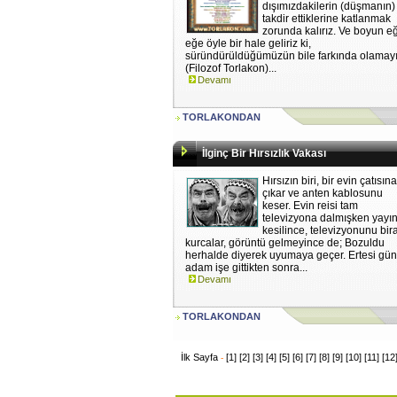
dışımızdakilerin (düşmanın)
takdir ettiklerine katlanmak
zorunda kalırız. Ve boyun e
eğe öyle bir hale geliriz ki,
süründürüldüğümüzün bile farkında olamayı
(Filozof Torlakon)...
Devamı
TORLAKONDAN
İlginç Bir Hırsızlık Vakası
Hırsızın biri, bir evin çatısın
çıkar ve anten kablosunu
keser. Evin reisi tam
televizyona dalmışken yayı
kesilince, televizyonunu bir
kurcalar, görüntü gelmeyince de; Bozuldu
herhalde diyerek uyumaya geçer. Ertesi gü
adam işe gittikten sonra...
Devamı
TORLAKONDAN
İlk Sayfa
[1]
[2]
[3]
[4]
[5]
[6]
[7]
[8]
[9]
[10]
[11]
[12
-