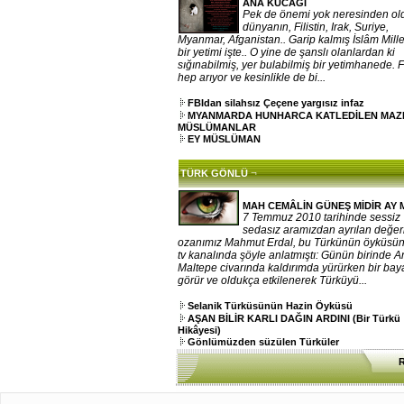
ANA KUCAĞI
Pek de önemi yok neresinden o
dünyanın, Filistin, Irak, Suriye,
Myanmar, Afganistan.. Garip kalmış İslâm Mille
bir yetimi işte.. O yine de şanslı olanlardan ki
sığınabilmiş, yer bulabilmiş bir yetimhanede. 
hep arıyor ve kesinlikle de bi...
FBIdan silahsız Çeçene yargısız infaz
MYANMARDA HUNHARCA KATLEDİLEN MA
MÜSLÜMANLAR
EY MÜSLÜMAN
¬
TÜRK GÖNLÜ
MAH CEMÂLİN GÜNEŞ MİDİR AY 
7 Temmuz 2010 tarihinde sessiz
sedasız aramızdan ayrılan değerl
ozanımız Mahmut Erdal, bu Türkünün öyküsün
tv kanalında şöyle anlatmıştı: Günün birinde 
Maltepe civarında kaldırımda yürürken bir ba
görür ve oldukça etkilenerek Türküyü...
Selanik Türküsünün Hazin Öyküsü
AŞAN BİLİR KARLI DAĞIN ARDINI (Bir Türkü
Hikâyesi)
Gönlümüzden süzülen Türküler