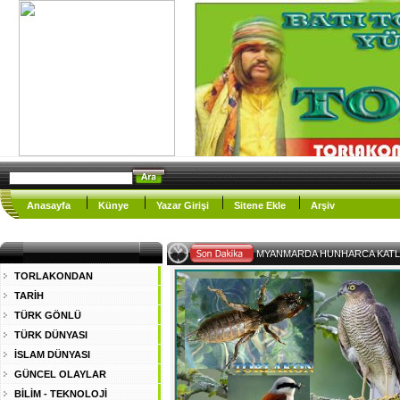
Anasayfa
Künye
Yazar Girişi
Sitene Ekle
Arşiv
MYANMARDA HUNHARCA KAT
TORLAKONDAN
TARİH
TÜRK GÖNLÜ
TÜRK DÜNYASI
İSLAM DÜNYASI
GÜNCEL OLAYLAR
BİLİM - TEKNOLOJİ