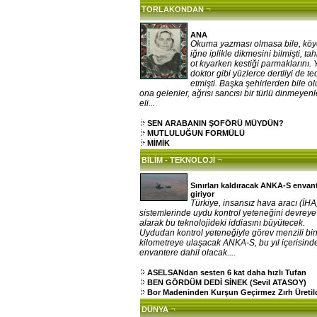
¬
TORLAKONDAN
ANA
Okuma yazması olmasa bile, kö
iğne iplikle dikmesini bilmişti, tah
ot kıyarken kestiği parmaklarını. 
doktor gibi yüzlerce dertliyi de te
etmişti. Başka şehirlerden bile o
ona gelenler, ağrısı sancısı bir türlü dinmeyenl
eli...
SEN ARABANIN ŞOFÖRÜ MÜYDÜN?
MUTLULUĞUN FORMÜLÜ
MİMİK
¬
BİLİM - TEKNOLOJİ
Sınırları kaldıracak ANKA-S envan
giriyor
Türkiye, insansız hava aracı (İHA
sistemlerinde uydu kontrol yeteneğini devreye
alarak bu teknolojideki iddiasını büyütecek.
Uydudan kontrol yeteneğiyle görev menzili bi
kilometreye ulaşacak ANKA-S, bu yıl içerisind
envantere dahil olacak....
ASELSANdan sesten 6 kat daha hızlı Tufan
BEN GÖRDÜM DEDİ SİNEK (Sevil ATASOY)
Bor Madeninden Kurşun Geçirmez Zırh Üretil
¬
DÜNYA