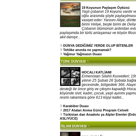
19 Koyunun Paylaşım Öyküsü
Yaşlı çobanın 19 koyunu vardır v
oğlu arasında şöyle paylaşılması
vasiyet eder: Yarısını Aliye, dörtt
birini Veliye, beşte birini de Deliy
Çobanın ölümünün ardından evla
paylaşımda bir türlü anlaşamaz ve köyün filoz
akıl danışır...
DÜNYA DEDİĞİMİZ YERDE OLUP BİTENLER
Tehlike anında ne yapmamalı?
Yağmur Yağmasın Duası
¬
TÜRK DÜNYASI
HOCALI KATLİAMI
Ermenistan Silahlı Kuvvetleri; 1
yılının 25 Şubatı 26 Şubata bağl
gecesinde, bölgedeki 366. Alayı
desteği ile önce giriş ve çıkışını kapadığı Hoca
köyünde sivil, kadın, çocuk, yaşlı ayırımı yap
resmi rakamlara göre 613 kişiyi katlet...
Karabiber Duası
2017 Ataları Anma Günü Program Cetveli
Türkistan dan Anadolu ya Alpler Erenler (Er
ASLIYÜCE)
¬
İSLAM DÜNYASI