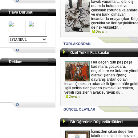
kayak yapanlar… gibi dış
ortamda bulunmak ve
çalışmak zorunda kalanlard
Hava Durumu
ve evi barkı olmayan
insanlarda ortaya çıkar. Kü
çocuklar ve ileri yaştakilerd
de risk yüksektir. ...
Devamı
TORLAKONDAN
Özel Yetkili Falakacılar
Reklam
Her geçen gün peş peşe
kadınlara, çocuklara,
engellilere ve âcizlere yöne
olarak işlenen iğrenç
davranışlardan dolayı
insanlığımızdan adamakıllı iğrenir hâle geldi
İlgili yetkisizler çileden çıkmak üzereyken,
yetkili ilgisizlerin ayak sürüyüp du...
Devamı
GÜNCEL OLAYLAR
Bir Öğretinin Düşündürdükleri
İçimizden çıkan değerleri
takdir etmesini bilemezsek,