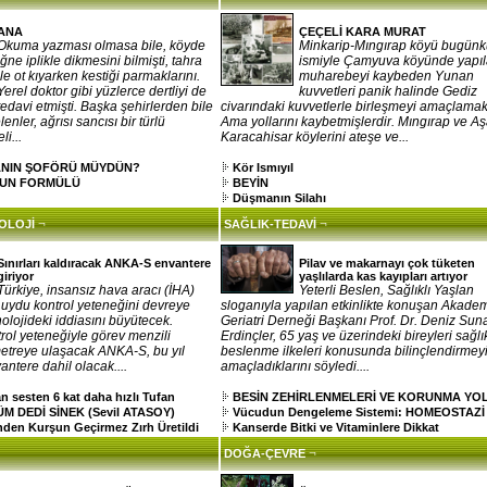
ANA
ÇEÇELİ KARA MURAT
Okuma yazması olmasa bile, köyde
Minkarip-Mıngırap köyü bugün
iğne iplikle dikmesini bilmişti, tahra
ismiyle Çamyuva köyünde yapı
ile ot kıyarken kestiği parmaklarını.
muharebeyi kaybeden Yunan
Yerel doktor gibi yüzlerce dertliyi de
kuvvetleri panik halinde Gediz
tedavi etmişti. Başka şehirlerden bile
civarındaki kuvvetlerle birleşmeyi amaçlamak
enler, ağrısı sancısı bir türlü
Ama yollarını kaybetmişlerdir. Mıngırap ve Aş
i...
Karacahisar köylerini ateşe ve...
ANIN ŞOFÖRÜ MÜYDÜN?
Kör Ismıyıl
UN FORMÜLÜ
BEYİN
Düşmanın Silahı
¬
¬
NOLOJİ
SAĞLIK-TEDAVİ
Sınırları kaldıracak ANKA-S envantere
Pilav ve makarnayı çok tüketen
giriyor
yaşlılarda kas kayıpları artıyor
Türkiye, insansız hava aracı (İHA)
Yeterli Beslen, Sağlıklı Yaşlan
 uydu kontrol yeteneğini devreye
sloganıyla yapılan etkinlikte konuşan Akade
olojideki iddiasını büyütecek.
Geriatri Derneği Başkanı Prof. Dr. Deniz Sun
ol yeteneğiyle görev menzili
Erdinçler, 65 yaş ve üzerindeki bireyleri sağlık
metreye ulaşacak ANKA-S, bu yıl
beslenme ilkeleri konusunda bilinçlendirmey
antere dahil olacak....
amaçladıklarını söyledi....
sesten 6 kat daha hızlı Tufan
BESİN ZEHİRLENMELERİ VE KORUNMA YO
 DEDİ SİNEK (Sevil ATASOY)
Vücudun Dengeleme Sistemi: HOMEOSTAZİ
den Kurşun Geçirmez Zırh Üretildi
Kanserde Bitki ve Vitaminlere Dikkat
¬
DOĞA-ÇEVRE