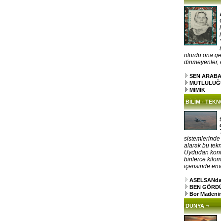
olurdu ona gel
dinmeyenler, el
SEN ARAB
MUTLULUĞ
MİMİK
BİLİM - TEK
sistemlerinde
alarak bu tekn
Uydudan kontr
binlerce kilo
içerisinde env
ASELSANdan 
BEN GÖRDÜM
Bor Madenin
¬
DÜNYA