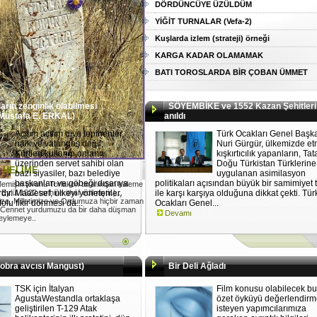
DÖRDÜNCÜYE ÜZÜLDÜM
YİĞİT TURNALAR (Vefa-2)
Kuşlarda izlem (strateji) örneği
KARGA KADAR OLAMAMAK
BATI TOROSLARDA BİR ÇOBAN ÜMMET
ların zenginlik olabilmesi
SÖYEMBİKE ve 1552 Kazan Şehitleri
 Mustafa E. ERKAL)
anıldı
Açılım açılım diye tepinenler,
Türk Ocakları Genel Başk
halk ve vatandaş değil;
Nuri Gürgür, ülkemizde et
Kürtleri kullanıp onların
kışkırtıcılık yapanların, Tat
üzerinden servet sahibi olan
Doğu Türkistan Türklerine
I HELİME
bazı siyasiler, bazı belediye
uygulanan asimilasyon
başkanları ve göbeği dışarıya
politikaları açısından büyük bir samimiyet t
emişin torunu Torlakon tarafından kaleme
ylül 1922 tarihine ithaf edilmiştir.)...
rdır. Maalesef, ülkeyi yönetenler,
ile karşı karşıya olduğuna dikkat çekti. Tür
ize, Milletimize ve Ordumuza hiçbir zaman
folu fikir dönmesi da...
Ocakları Genel...
 Cennet yurdumuzu da bir daha düşman
Devamı
 eylemeye..
obra avcısı Mangust)
Bir Deli Ağladı
TSK için İtalyan
Film konusu olabilecek bu
AgustaWestandla ortaklaşa
özet öyküyü değerlendir
geliştirilen T-129 Atak
isteyen yapımcılarımıza