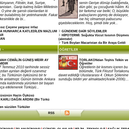
dünyanın, Filistin, Irak, Suriye,
senin Geriye dönüp baktığımda
nistan.. Garip kalmış İslâm Milletinin
dün gibi; şu çocuğunki hâlim. 
e.. O yine de şanslı olanlardan ki
bir farkımız var belki; O, büyükle
 yer bulabilmiş bir yetimhanede. Fakat
pabuçlarını giymiş de dolaşıyor
esinlikle de bi...
ise hiç olmamıştı pabucunu
giyebileceklerim. Hoş, şimdi bile yok...
sız Çeçene yargısız infaz
A HUNHARCA KATLEDİLEN MAZLUM
GÜNDEME DAİR SÖYLEMLER
AR
HİPOTERMİ: Soğukta Vücut Isısının Düşmes
MAN
(alıntıdır)
Türk Boyları Macaristan da Bir Araya Geldi
¬
¬
Ü
ÖĞRETİLER
MAH CEMÂLİN GÜNEŞ MİDİR AY
TORLAKONdan Teşhis Telkin ve
MIDIR
Öğretiler
7 Temmuz 2010 tarihinde sessiz
Öğretilerin bir kısmını içeren bu
zdan ayrılan değerli ozanımız
bölümde, Türk Filozof Torlakonu
 bu Türkünün öyküsünü bir tv
davet edildiği Uluslararası 4. Orkun Şölenine
le anlatmıştı: Günün birinde Ankara
sunduğu bildiri yer almaktadır(Aralık-2006)....
ında kaldırımda yürürken bir bayan
kça etkilenerek Türküyü...
rküsünün Hazin Öyküsü
 KARLI DAĞIN ARDINI (Bir Türkü
n süzülen Türküler
RSS