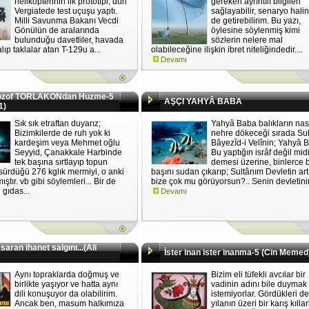
helikopterinin ilk prototipi, dün
gereken ayrıntılı bilgileri
Vergiatede test uçuşu yaptı.
sağlayabilir, senaryo hali
Milli Savunma Bakanı Vecdi
de getirebilirim. Bu yazı,
Gönülün de aralarında
öylesine söylenmiş kimi
bulunduğu davetliler, havada
sözlerin nelere mal
lıp taklalar atan T-129u a...
olabileceğine ilişkin ibret niteliğindedir....
Devamı
lozof TORLAKONdan Huzme-5
AŞÇI YAHYÂ BABA
1)
Sık sık etraftan duyarız;
Yahyâ Baba balıkların nas
Bizimkilerde de ruh yok ki
nehre dökeceği sırada Su
kardeşim veya Mehmet oğlu
Bâyezîd-i Velînin; Yahyâ 
Seyyid, Çanakkale Harbinde
Bu yaptığın isrâf değil mid
tek başına sırtlayıp topun
demesi üzerine, binlerce b
ürdüğü 276 kglık mermiyi, o anki
başını sudan çıkarıp; Sultânım Devletin art
ıştır. vb gibi söylemleri... Bir de
bize çok mu görüyorsun?.. Senin devletinin
gıdas...
Devamı
saran ihanet salgını...(Ali
İster inan ister inanma-5 (Cin Memed
Aynı topraklarda doğmuş ve
Bizim eli tüfekli avcılar bir
birlikte yaşıyor ve hatta aynı
vadinin adını bile duymak
dili konuşuyor da olabilirim.
istemiyorlar. Gördükleri d
Ancak ben, masum halkımıza
yılanın üzeri bir karış kıllar