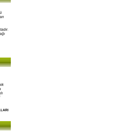
kü
lan
tadır.
ağı
mik
a
lı
i
LLARI