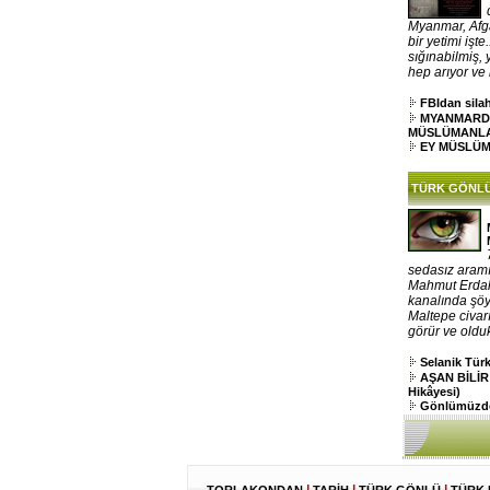
Myanmar, Afga
bir yetimi işt
sığınabilmiş,
hep arıyor ve k
FBIdan silah
MYANMARD
MÜSLÜMANL
EY MÜSLÜ
TÜRK GÖNL
sedasız aramı
Mahmut Erdal,
kanalında şöy
Maltepe civar
görür ve oldu
Selanik Tü
AŞAN BİLİR
Hikâyesi)
Gönlümüzde