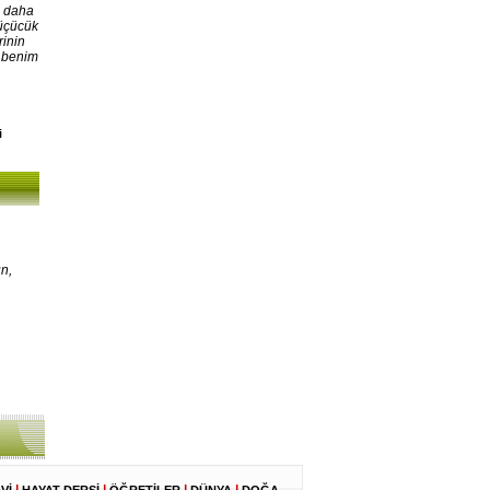
, daha
Küçücük
rinin
, benim
i
n,