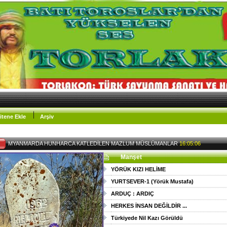
itene Ekle
Arşiv
MYANMARDA HUNHARCA KATLEDİLEN MAZLUM MÜSLÜMANLAR
16:05:06
Manşet
YÖRÜK KIZI HELİME
YURTSEVER-1 (Yörük Mustafa)
ARDUÇ : ARDIÇ
HERKES İNSAN DEĞİLDİR ...
Türkiyede Nil Kazı Görüldü