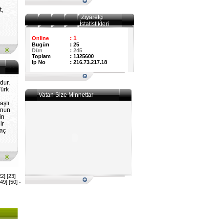
t,
u
Ziyaretçi
İstatistikleri
1
Online
:
Bugün
:
25
Dün
:
245
Toplam
:
1325600
Ip No
:
216.73.217.18
dur,
Türk
Vatan Size Minnettar
aşlı
Onun
in
ir
Kaç
22]
[23]
[49]
[50]
-