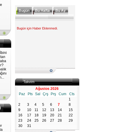
ne
Bugün
Bu Hafta
Bu Ay
Bugün için Haber Eklenmedi.
îbini
ltan
Baba
ir?
alık
ığını
...
Takvim
Ağustos 2026
Paz
Pts
Sal
Çrş
Prş
Cum
Cts
1
2
3
4
5
6
7
8
)
9
10
11
12
13
14
15
16
17
18
19
20
21
22
23
24
25
26
27
28
29
ev
30
31
la