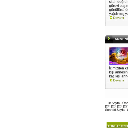
silah doğrul
görevi başın
gönüllüsü ö
yağdırmış ya
Devamı
ANNENİ 
İçimizden ka
kişi annesin
kaç kişi anne
Devamı
İlk Sayfa
Önc
-
[24]
[25]
[26]
[27
Sonraki Sayfa
-
TORLAKOND