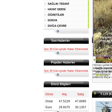
SAĞLIK-TEDAVİ
HAYAT DERSİ
ÖĞRETİLER
DÜNYA
DOĞA-ÇEVRE
Farklılık
Son Haberler
(Prof.Dr.
Son 30 Gün içinde Haber Eklenmedi
YÖRÜK KIZ
Popüler Haberler
(Yemen şehidi M
alınan bu yazı 9 E
bağlı olanla
Son 30 Gün içinde Haber Eklenmedi.
Mevla, Devletim
yanlış ve de
zeval vermeye.
Devamı
istilasına düçar
Döviz Bilgileri
T-129 (K
Döviz
Alış
Satış
Dolar
47.5229
47.6085
Euro
29.9375
30.1357