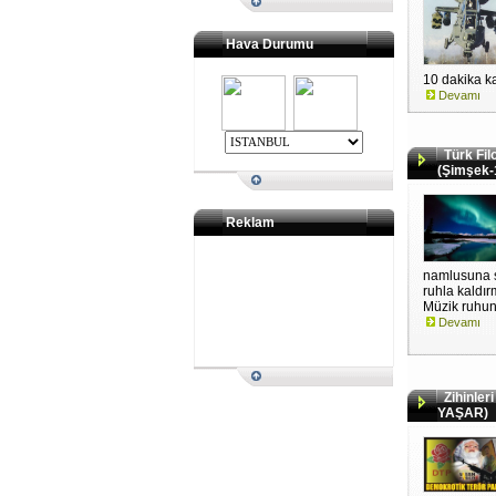
Hava Durumu
10 dakika ka
Devamı
Türk Fi
(Şimşek-
Reklam
namlusuna s
ruhla kaldırm
Müzik ruhun 
Devamı
Zihinleri 
YAŞAR)