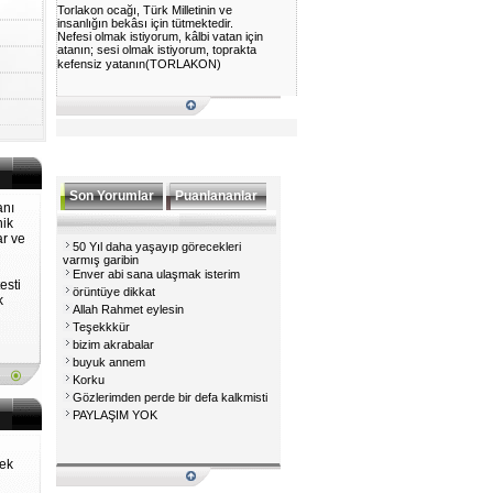
Torlakon ocağı, Türk Milletinin ve
insanlığın bekâsı için tütmektedir.
Nefesi olmak istiyorum, kâlbi vatan için
atanın; sesi olmak istiyorum, toprakta
kefensiz yatanın(TORLAKON)
Son Yorumlar
Puanlananlar
anı
nik
ar ve
50 Yıl daha yaşayıp görecekleri
varmış garibin
Enver abi sana ulaşmak isterim
esti
örüntüye dikkat
k
Allah Rahmet eylesin
Teşekkkür
bizim akrabalar
buyuk annem
Korku
Gözlerimden perde bir defa kalkmisti
PAYLAŞIM YOK
mek