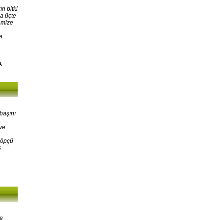
n bitki
a üçte
emize
a
A
başını
ve
Çöpçü
ş
ne