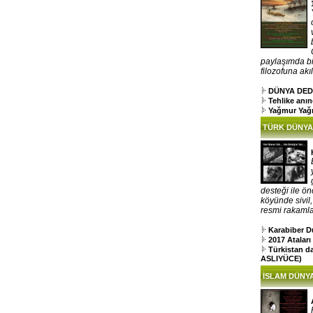
paylaşımda bi
filozofuna akıl
DÜNYA DED
Tehlike anı
Yağmur Yağ
TÜRK DÜNYA
desteği ile ön
köyünde sivil
resmi rakamlar
Karabiber D
2017 Atalar
Türkistan d
ASLIYÜCE)
İSLAM DÜNYA