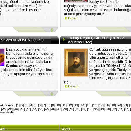
tmuş, nöbet tutan askerlerimize,
kaplıymış. Ülkemiz
daki polislerimize ve eğitim
coğrafyasında dev yılanlar var elbette faka
ğretmenlerimize kurşunlar
soğukkanlı olan ve vücut ısısını bulunduğ
...
ortama göre ayarlayabile...
Devamı
Albay Reşat ÇİĞİLTEPE (1879 - 27
SEVİYOR MUSUN? (alıntı)
Ağustos 1922)
Bazı çocuklar annelerinin
O, Türklüğün sessiz onuru
kıymetlerini asla bilemezler ta
gururudur, cesaretidir. O, 
ki üvey anne gelinceye ya da
Ulusunun temsil ettiği tüm
annelerinin ruhları bulutların
değerlerin simgesidir. O, b
üzerine çıkıncaya kadar.
başına bir Türkiyedir. Ve 
ç kişi annesinin elini öpüyor, kaç
yazgısı, gerçekte Türkiyen
in başını öpüyor ve yine içimizden
yazgısıdır.. Ama kaç kişi bil
...
Onu ve kaç kişi hatırlar? 
kiş...
Devamı
eki Sayfa
[1]
[2]
[3]
[4]
[5]
[6]
[7]
[8]
[9]
[10]
[11]
[12]
[13]
[14]
[15]
[16]
[17]
[18]
[19]
[20]
[21]
[
-
]
[28]
[29]
[30]
[31]
[32]
[33]
[34]
[35]
[36]
[37]
[38]
[39]
[40]
[41]
[42]
[43]
[44]
[45]
[46]
[47]
[48]
Son Sayfa
¬
¬
AN
TARİH