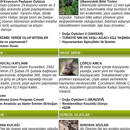
19 Koyunun Paylaşım Öyküsü
Ülkemizdeki Bitki Türleri
Yaşlı çobanın 19 koyunu vardır ve 3
Ülkemizde tahminen 12 bini aşkı
oğlu arasında şöyle paylaşılmasını
türü bulunmakta olup bunların d
vasiyet eder: Yarısını Aliye, dörtte
biri endemiktir, yani sadece ülk
birini Veliye, beşte birini de Deliye...
özgüdür. Yabani bitki adları yörelere göre
Çobanın ölümünün ardından evlatlar
değişebilmekte olduğundan, bilimsel adlarıyl
r türlü anlaşamaz ve köyün
zikredilmeleri önemlidir. İşte bazı örnekler:...
 danışır...
Doğa Öyküleri-2 (SANSAR)
İĞİMİZ YERDE OLUP BİTENLER
TÜRKİYE NİN EN YAŞLI AĞACI 4112 YAŞIND
nda ne yapmamalı?
Hayvanlardan İlginçlikler Ve İbretler
masın Duası
¬
¬
SI
HAYAT DERSİ
HOCALI KATLİAMI
ÇÖPÇÜ AMCA
Ermenistan Silahlı Kuvvetleri; 1992
İlk defa huzur içinde koyuyordu 
yılının 25 Şubatı 26 Şubata bağlayan
yastığa; yarın yeni bir hayata
gecesinde, bölgedeki 366. Alayın da
başlayacaktı. Sokaklardaki çöp 
ce giriş ve çıkışını kapadığı Hocalı
pislikleri toplayacak, çöpe atılan yemeklerle
, kadın, çocuk, yaşlı ayırımı yapmadan
hayvanları besleyecekti. Çocukların dilinde 
a göre 613 kişiyi katlet...
Amca, büyüklerin gözündeyse Kafayı Sıyırmı
Vatand...
uası
ı Anma Günü Program Cetveli
Doğa Öyküleri-1 (MÜNZEVÎ)
an Anadolu ya Alpler Erenler (Erdoğan
Renklendikçe Küçüldü Dünya
HIZIR
¬
¬
SI
GÜNCEL OLAYLAR
ANA KUCAĞI
DÜNYAYA SÖZLER
Pek de önemi yok neresinden olduğu
Ah Ömrüm Ne tez eriştim güzü