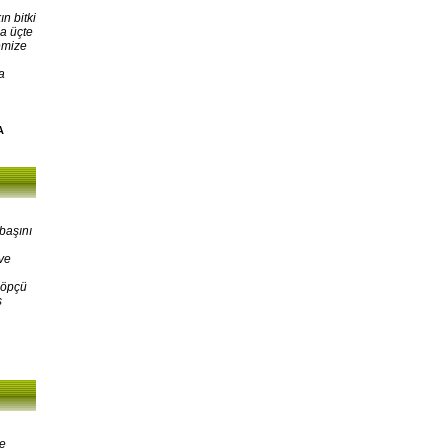
n bitki
a üçte
emize
a
A
başını
ve
Çöpçü
ş
ne