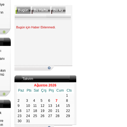
iye
Bugün
Bu Hafta
Bu Ay
rın
Bugün için Haber Eklenmedi.
ı
anı
ıkın
 mü
Takvim
Ağustos 2026
Paz
Pts
Sal
Çrş
Prş
Cum
Cts
1
2
3
4
5
6
7
8
9
10
11
12
13
14
15
16
17
18
19
20
21
22
k
23
24
25
26
27
28
29
re
30
31
nın