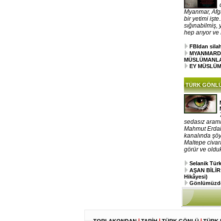
Myanmar, Afga
bir yetimi işt
sığınabilmiş,
hep arıyor ve k
FBIdan silah
MYANMARD
MÜSLÜMANL
EY MÜSLÜ
TÜRK GÖNL
sedasız aramı
Mahmut Erdal,
kanalında şöy
Maltepe civar
görür ve oldu
Selanik Tü
AŞAN BİLİR
Hikâyesi)
Gönlümüzde