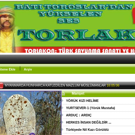
itene Ekle
Arşiv
MYANMARDA HUNHARCA KATLEDİLEN MAZLUM MÜSLÜMANLAR
16:05:06
Manşet
YÖRÜK KIZI HELİME
YURTSEVER-1 (Yörük Mustafa)
ARDUÇ : ARDIÇ
HERKES İNSAN DEĞİLDİR ...
Türkiyede Nil Kazı Görüldü