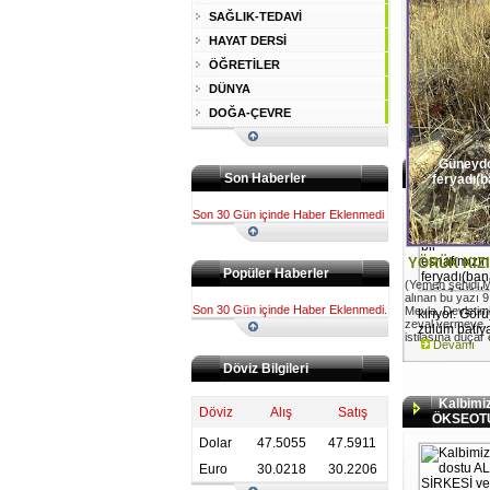
SAĞLIK-TEDAVİ
HAYAT DERSİ
ÖĞRETİLER
DÜNYA
DOĞA-ÇEVRE
Güneydoğ
Son Haberler
feryadı(ba
Son 30 Gün içinde Haber Eklenmedi
YÖRÜK KIZ
Popüler Haberler
(Yemen şehidi M
alınan bu yazı 9 E
Son 30 Gün içinde Haber Eklenmedi.
Mevla, Devletim
kırıyor. Gör
zeval vermeye.
zulüm batıya
istilasına düçar
Devamı
Döviz Bilgileri
Kalbimiz
Döviz
Alış
Satış
ÖKSEOT
Dolar
47.5055
47.5911
Euro
30.0218
30.2206