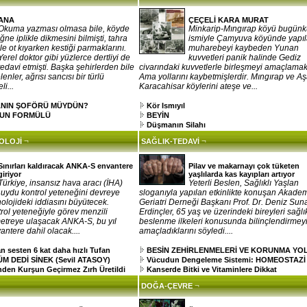
ANA
ÇEÇELİ KARA MURAT
Okuma yazması olmasa bile, köyde
Minkarip-Mıngırap köyü bugün
iğne iplikle dikmesini bilmişti, tahra
ismiyle Çamyuva köyünde yapı
ile ot kıyarken kestiği parmaklarını.
muharebeyi kaybeden Yunan
Yerel doktor gibi yüzlerce dertliyi de
kuvvetleri panik halinde Gediz
tedavi etmişti. Başka şehirlerden bile
civarındaki kuvvetlerle birleşmeyi amaçlamak
enler, ağrısı sancısı bir türlü
Ama yollarını kaybetmişlerdir. Mıngırap ve Aş
i...
Karacahisar köylerini ateşe ve...
ANIN ŞOFÖRÜ MÜYDÜN?
Kör Ismıyıl
UN FORMÜLÜ
BEYİN
Düşmanın Silahı
¬
¬
NOLOJİ
SAĞLIK-TEDAVİ
Sınırları kaldıracak ANKA-S envantere
Pilav ve makarnayı çok tüketen
giriyor
yaşlılarda kas kayıpları artıyor
Türkiye, insansız hava aracı (İHA)
Yeterli Beslen, Sağlıklı Yaşlan
 uydu kontrol yeteneğini devreye
sloganıyla yapılan etkinlikte konuşan Akade
olojideki iddiasını büyütecek.
Geriatri Derneği Başkanı Prof. Dr. Deniz Sun
ol yeteneğiyle görev menzili
Erdinçler, 65 yaş ve üzerindeki bireyleri sağlık
metreye ulaşacak ANKA-S, bu yıl
beslenme ilkeleri konusunda bilinçlendirmey
antere dahil olacak....
amaçladıklarını söyledi....
sesten 6 kat daha hızlı Tufan
BESİN ZEHİRLENMELERİ VE KORUNMA YO
 DEDİ SİNEK (Sevil ATASOY)
Vücudun Dengeleme Sistemi: HOMEOSTAZİ
den Kurşun Geçirmez Zırh Üretildi
Kanserde Bitki ve Vitaminlere Dikkat
¬
DOĞA-ÇEVRE