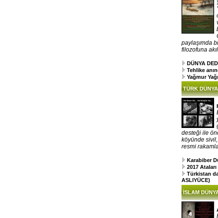
paylaşımda bi
filozofuna akıl
DÜNYA DED
Tehlike anı
Yağmur Yağ
TÜRK DÜNYA
desteği ile ön
köyünde sivil
resmi rakamlar
Karabiber D
2017 Atalar
Türkistan d
ASLIYÜCE)
İSLAM DÜNYA