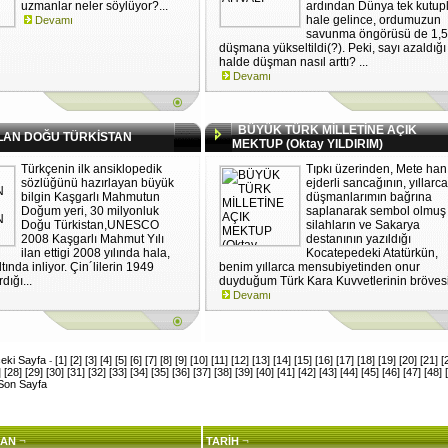
uzmanlar neler söylüyor?...
ardından Dünya tek kutup
hale gelince, ordumuzun
Devamı
savunma öngörüsü de 1,5
düşmana yükseltildi(?). Peki, sayı azaldığı
halde düşman nasıl arttı? ...
Devamı
BÜYÜK TÜRK MİLLETİNE AÇIK
AN DOĞU TÜRKİSTAN
MEKTUP (Oktay YILDIRIM)
Türkçenin ilk ansiklopedik
Tıpkı üzerinden, Mete han
sözlüğünü hazırlayan büyük
ejderli sancağının, yıllarca
bilgin Kaşgarlı Mahmutun
düşmanlarımın bağrına
Doğum yeri, 30 milyonluk
saplanarak sembol olmuş
Doğu Türkistan,UNESCO
silahların ve Sakarya
2008 Kaşgarlı Mahmut Yılı
destanının yazıldığı
ilan ettigi 2008 yılında hala,
Kocatepedeki Atatürkün,
tında inliyor. Çin´lilerin 1949
benim yıllarca mensubiyetinden onur
dığı...
duyduğum Türk Kara Kuvvetlerinin brövesi
Devamı
eki Sayfa
[1]
[2]
[3]
[4]
[5]
[6]
[7]
[8]
[9]
[10]
[11]
[12]
[13]
[14]
[15]
[16]
[17]
[18]
[19]
[20]
[21]
[
-
]
[28]
[29]
[30]
[31]
[32]
[33]
[34]
[35]
[36]
[37]
[38]
[39]
[40]
[41]
[42]
[43]
[44]
[45]
[46]
[47]
[48]
Son Sayfa
¬
¬
AN
TARİH