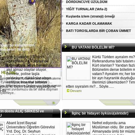
DÖRDÜNCÜYE ÜZÜLDÜM
YİĞİT TURNALAR (Vefa-2)
Kuşlarda izlem (strateji) örneği
KARGA KADAR OLAMAMAK
BATI TOROSLARDA BİR ÇOBAN ÜMMET
ulu bir esnafımızın
BU VATANI BÖLELİM Mİ?
na gelen bir ileti)
Son günlerde DTPnin
Kürtü Türkten ayıralım mı?
kışkırtması, AK Partinin de
Referanduma tabi tutalım 
kaşımasıyla bizim buralarda
Kürt olanları? Yarıdan fazl
akıl almaz olaylar oluyor.
Bölünelim derse bölelim 
I HELİME
Devlete, polise taşla
vatanı? Ayıralım mı; her bi
saldırılıyor, dükkânlar ateşe
bir ayrı hayranlık duyduğ
emişin torunu Torlakon tarafından kaleme
ylül 1922 tarihine ithaf edilmiştir.)...
veriliyor, insanlar birbirini
illerimizi ülkemizden? Tır
ize, Milletimize ve Ordumuza hiçbir zaman
üyoruz ki, bizim burada yaşadığımız
etten sıyıralım mı?... Söyle......
 Cennet yurdumuzu da bir daha düşman
 da...
Devamı
 eylemeye..
in dostu ALIÇ SİRKESİ ve
İlginç bir hidayet öyküsü(alıntıdır)
U
Abant İzzet Baysal
Nefret ediyordu ama
Üniversitesi Öğretim Görevlisi
Müslüman oldu. Bir zaman
Yrd. Doç. Dr. Seyhun
Almanyada ünlü bir müzi