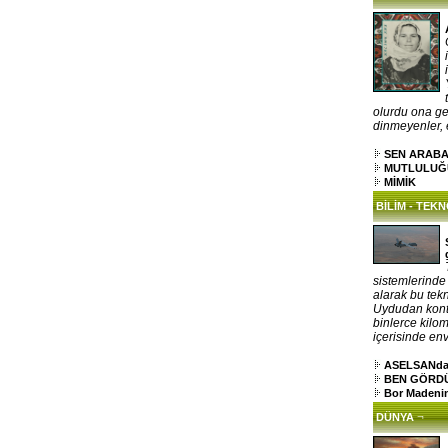
olurdu ona gel
dinmeyenler, el
SEN ARAB
MUTLULUĞ
MİMİK
BİLİM - TEK
sistemlerinde
alarak bu tekn
Uydudan kontr
binlerce kilo
içerisinde env
ASELSANdan 
BEN GÖRDÜM
Bor Madenin
¬
DÜNYA