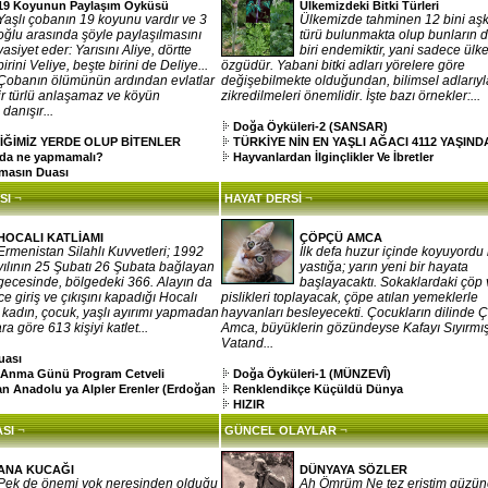
19 Koyunun Paylaşım Öyküsü
Ülkemizdeki Bitki Türleri
Yaşlı çobanın 19 koyunu vardır ve 3
Ülkemizde tahminen 12 bini aşkı
oğlu arasında şöyle paylaşılmasını
türü bulunmakta olup bunların d
vasiyet eder: Yarısını Aliye, dörtte
biri endemiktir, yani sadece ülk
birini Veliye, beşte birini de Deliye...
özgüdür. Yabani bitki adları yörelere göre
Çobanın ölümünün ardından evlatlar
değişebilmekte olduğundan, bilimsel adlarıyl
r türlü anlaşamaz ve köyün
zikredilmeleri önemlidir. İşte bazı örnekler:...
 danışır...
Doğa Öyküleri-2 (SANSAR)
İĞİMİZ YERDE OLUP BİTENLER
TÜRKİYE NİN EN YAŞLI AĞACI 4112 YAŞIND
nda ne yapmamalı?
Hayvanlardan İlginçlikler Ve İbretler
masın Duası
¬
¬
SI
HAYAT DERSİ
HOCALI KATLİAMI
ÇÖPÇÜ AMCA
Ermenistan Silahlı Kuvvetleri; 1992
İlk defa huzur içinde koyuyordu 
yılının 25 Şubatı 26 Şubata bağlayan
yastığa; yarın yeni bir hayata
gecesinde, bölgedeki 366. Alayın da
başlayacaktı. Sokaklardaki çöp 
ce giriş ve çıkışını kapadığı Hocalı
pislikleri toplayacak, çöpe atılan yemeklerle
, kadın, çocuk, yaşlı ayırımı yapmadan
hayvanları besleyecekti. Çocukların dilinde 
a göre 613 kişiyi katlet...
Amca, büyüklerin gözündeyse Kafayı Sıyırmı
Vatand...
uası
ı Anma Günü Program Cetveli
Doğa Öyküleri-1 (MÜNZEVÎ)
an Anadolu ya Alpler Erenler (Erdoğan
Renklendikçe Küçüldü Dünya
HIZIR
¬
¬
SI
GÜNCEL OLAYLAR
ANA KUCAĞI
DÜNYAYA SÖZLER
Pek de önemi yok neresinden olduğu
Ah Ömrüm Ne tez eriştim güzü