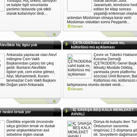
Yurdugül, Alıç sirkesi, tansiyon
olarak tanınan Julia
ve kalple ilgili sorunlarda
Jawairiyah, kendisine hed
yardımcı tedavide çok etkili
edilen bir kitap sonrası
olarak kullanılıyor dedi....
yaşadığı enteresan olayla
ardından Müslüman olmaya karar verir.
Müslüman olduktan sonra Peygamb...
Devamı
ÇETKODERden cahil balık mı,
evîlikle hiç ilgisi yok
kültürlüsü mü açıklaması
Ankarada yapılacak olan Alevî
Çevre ve Tüketici Hakların
mitingine Cem Vakfı
Koruma Derneği
Başkanından çarpıcı bir çıkış
(ÇETKODER) Genel Başk
geldi: Bunların Alevîlikle
iktisatçı Mustafa Göktaş,
ilgileri yok, cem evine gitmez,
yarımada çevre platformu
Aliyi, Muhammedi, Kuranı
sözcüsü Ümit Boranın; Bal
tanımazlar Cem Vakfı Başkanı
Kültürlüsü mü, kültürsüzü
zettin Doğan yarın Ankarada
tartışmasına olumlu destek verdi....
Devamı
İÇ SAVAŞA BEŞ KALA MEMLEKET
 neden tırnak yer
AHVALİ
Özellikle ergenlik öncesinde
Dünya iki kutuplu iken Tür
sıkça görülen tırnak ve dudak
Ordusunun savunma
yeme alışkanlıklarının asıl
öngörüsü 2,5 düşmana gö
sebebine ilişkin olarak
idi. Sovyetlerin dağılması