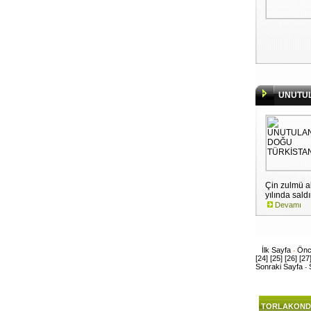
UNUTUL
Çin zulmü al
yılında saldır
Devamı
İlk Sayfa
Önc
-
[24]
[25]
[26]
[27
Sonraki Sayfa
-
TORLAKOND