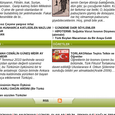
dünyanın, Filistin, Irak, Suriye,
senin Geriye dönüp baktığımda
nistan.. Garip kalmış İslâm Milletinin
dün gibi; şu çocuğunki hâlim. 
e.. O yine de şanslı olanlardan ki
bir farkımız var belki; O, büyükle
 yer bulabilmiş bir yetimhanede. Fakat
pabuçlarını giymiş de dolaşıyor
esinlikle de bi...
ise hiç olmamıştı pabucunu
giyebileceklerim. Hoş, şimdi bile yok...
sız Çeçene yargısız infaz
A HUNHARCA KATLEDİLEN MAZLUM
GÜNDEME DAİR SÖYLEMLER
AR
HİPOTERMİ: Soğukta Vücut Isısının Düşmes
MAN
(alıntıdır)
Türk Boyları Macaristan da Bir Araya Geldi
¬
¬
Ü
ÖĞRETİLER
MAH CEMÂLİN GÜNEŞ MİDİR AY
TORLAKONdan Teşhis Telkin ve
MIDIR
Öğretiler
7 Temmuz 2010 tarihinde sessiz
Öğretilerin bir kısmını içeren bu
zdan ayrılan değerli ozanımız
bölümde, Türk Filozof Torlakonu
 bu Türkünün öyküsünü bir tv
davet edildiği Uluslararası 4. Orkun Şölenine
le anlatmıştı: Günün birinde Ankara
sunduğu bildiri yer almaktadır(Aralık-2006)....
ında kaldırımda yürürken bir bayan
kça etkilenerek Türküyü...
rküsünün Hazin Öyküsü
 KARLI DAĞIN ARDINI (Bir Türkü
n süzülen Türküler
RSS