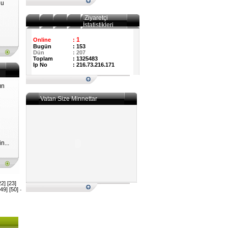
lu
Ziyaretçi
İstatistikleri
1
Online
:
Bugün
:
153
Dün
:
207
Toplam
:
1325483
Ip No
:
216.73.216.171
ın
Vatan Size Minnettar
n...
22]
[23]
[49]
[50]
-