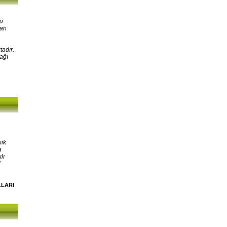
kü
lan
tadır.
ağı
mik
a
lı
i
LLARI