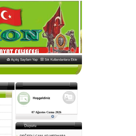
Açılış Sayfam Yap
Sık Kullanılanlara Ekle
07 Ağustos Cuma 2026
Duyuru
DEĞERLİ CANLAR MERHABA