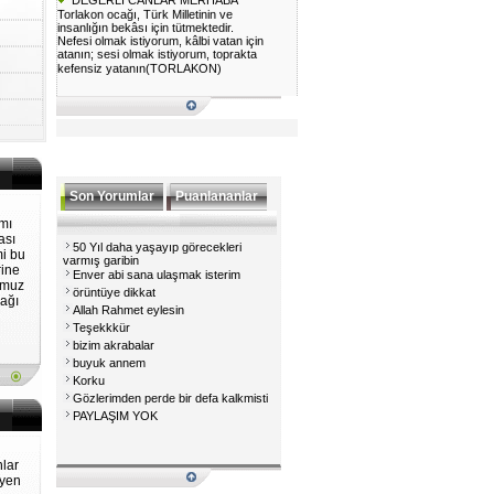
Torlakon ocağı, Türk Milletinin ve
insanlığın bekâsı için tütmektedir.
Nefesi olmak istiyorum, kâlbi vatan için
atanın; sesi olmak istiyorum, toprakta
kefensiz yatanın(TORLAKON)
Son Yorumlar
Puanlananlar
mı
ası
50 Yıl daha yaşayıp görecekleri
mi bu
varmış garibin
rine
Enver abi sana ulaşmak isterim
umuz
örüntüye dikkat
nağı
Allah Rahmet eylesin
Teşekkkür
bizim akrabalar
buyuk annem
Korku
Gözlerimden perde bir defa kalkmisti
PAYLAŞIM YOK
lar
syen