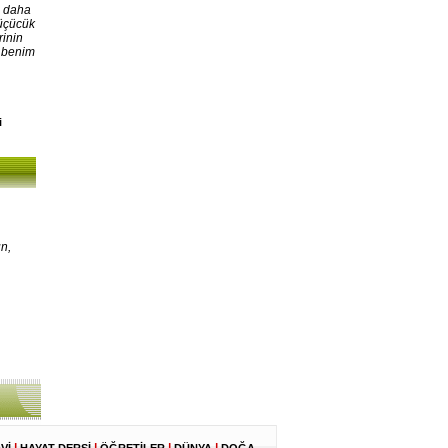
, daha
Küçücük
rinin
, benim
i
n,