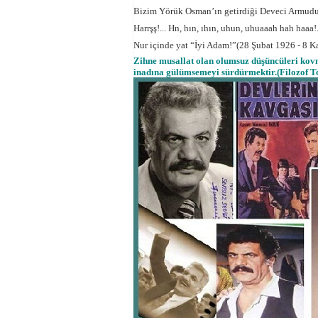
Bizim Yörük Osman’ın getirdiği Deveci Armud
Harrşş!... Hn, hın, ıhın, uhun, uhuaaah hah haaa!.
Nur içinde yat “İyi Adam!”(28 Şubat 1926 - 8 
Zihne musallat olan olumsuz düşüncüleri kov
inadına gülümsemeyi sürdürmektir.(Filozof T