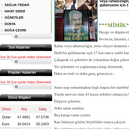
veya rahatsızlığın
SAĞLIK-TEDAVİ
gülümseme için 1
HAYAT DERSİ
ÖĞRETİLER
DÜNYA
***MİMİK*
DOĞA-ÇEVRE
Duygu ve düşünceler
Sevincin, hüznün, 
Rahat veya rahatsızlığın, neler oluyor demenin
Son Haberler
Hafif bir gülümseme için 17 kas imece usûlü har
Son 30 Gün içinde Haber Eklenmedi
Çalışarak ve çehreleri de yukarılara doğru çeker
Yer çekimine ve yaşlanmaya karşı direnerek,
Popüler Haberler
Daha sevimli ve daha genç gösteriyor…
…
Son 30 Gün içinde Haber Eklenmedi.
Surat asıp somurtmaksa başlı başına bir marifet(!
Yüzde mevcut olan 43 kasın seferber olmasıyla b
Döviz Bilgileri
Ekşiyen çehreler,
Sirke satan suratlar,
Döviz
Alış
Satış
Beş karışa varan yüzler,
Dolar
47.4881
47.5736
Kan bürüyen gözler, böylelikle ortaya çıkıyor.
Euro
30.0414
30.2403
Yer çekimine teslim olan kaslar, daha çirkin ve 