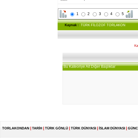
1
2
3
4
5
Kaynak
:
TÜRK FİLOZOF TORLAKON
Ka
Bu Kateoriye Ait Diğer Başlıklar
|
|
|
|
|
TORLAKONDAN
TARİH
TÜRK GÖNLÜ
TÜRK DÜNYASI
İSLAM DÜNYASI
GÜNC