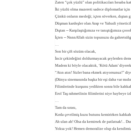
Zaten “çok yüzlü” olan politikacıları hesaba ka
İki yüzlü olma mazereti sadece diplomatlar için 
Çünkü onların mesleği; içten söverken, dıştan 
Düşman kardeşler olan Arap ve Yahudi yöneticil
Dıştan -- Karşılaştığımıza ve tanıştığımıza ço
İçten -- NnnnAllah sizin topunuzu da gahretsiñg 
…
Son bir çift sözüm olacak,
İncir çekirdeğini doldurmayacak şeylerden demo
Madem ki böyle olacaktık, ‘Kötü Adam’ diyerek 
“Atın atın! Sizler bana ekmek atıyorsunuz!” di
(Dünya sinemasında başka bir eşi daha var mıdı
Filimlerinde kurşunu yedikten sonra bile kahka
Erol Taş rahmetlinin filimlerini niye haybeye izl
…
Tam da sırası,
Kırda çevrilmiş kuzu butunu kemirirken kahka
Ah ulan ah! Olsa da kemirsek de patlatsak!... Dur
Yoksa yok! Hemen demoralize olup da kendimiz