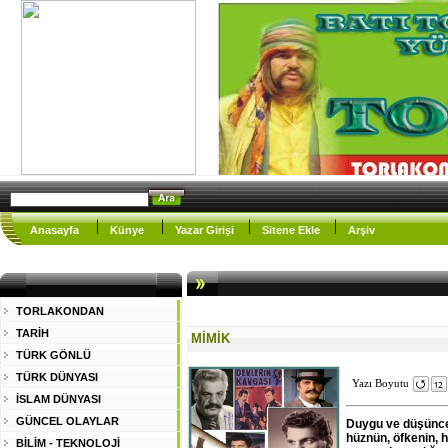
Anasayfa
Künye
Yazar Girişi
Sitene Ekle
Arşiv
TORLAKONDAN
TARİH
MİMİK
TÜRK GÖNLÜ
TÜRK DÜNYASI
Yazı Boyutu
İSLAM DÜNYASI
GÜNCEL OLAYLAR
Duygu ve düşüncele
hüznün, öfkenin, 
BİLİM - TEKNOLOJİ