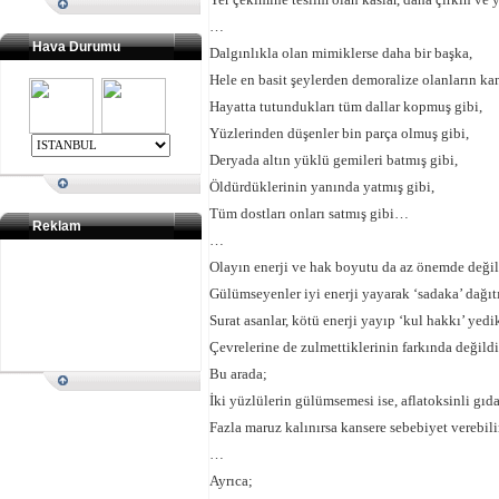
…
Hava Durumu
Dalgınlıkla olan mimiklerse daha bir başka,
Hele en basit şeylerden demoralize olanların ka
Hayatta tutundukları tüm dallar kopmuş gibi,
Yüzlerinden düşenler bin parça olmuş gibi,
Deryada altın yüklü gemileri batmış gibi,
Öldürdüklerinin yanında yatmış gibi,
Tüm dostları onları satmış gibi…
Reklam
…
Olayın enerji ve hak boyutu da az önemde değil
Gülümseyenler iyi enerji yayarak ‘sadaka’ dağıt
Surat asanlar, kötü enerji yayıp ‘kul hakkı’ yedi
Çevrelerine de zulmettiklerinin farkında değildir
Bu arada;
İki yüzlülerin gülümsemesi ise, aflatoksinli gıdal
Fazla maruz kalınırsa kansere sebebiyet verebil
…
Ayrıca;