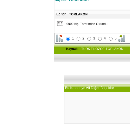
Editör :
TORLAKON
9902 Kişi Tarafından Okundu.
1
2
3
4
5
Kaynak
:
TÜRK FİLOZOF TORLAKON
Bu Kateoriye Ait Diğer Başlıklar