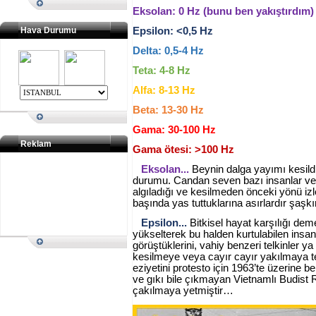
Eksolan: 0 Hz (bunu ben yakıştırdım)
Hava Durumu
Epsilon: <0,5 Hz
Delta: 0,5-4 Hz
Teta: 4-8 Hz
Alfa: 8-13 Hz
Beta: 13-30 Hz
Gama: 30-100 Hz
Reklam
Gama ötesi: >100 Hz
Eksolan...
Beynin dalga yayımı kesildi
durumu. Candan seven bazı insanlar veya
algıladığı ve kesilmeden önceki yönü iz
başında yas tuttuklarına asırlardır şaşk
Epsilon...
Bitkisel hayat karşılığı de
yükselterek bu halden kurtulabilen insan
görüştüklerini, vahiy benzeri telkinler y
kesilmeye veya cayır cayır yakılmaya 
eziyetini protesto için 1963’te üzerine
ve gıkı bile çıkmayan Vietnamlı Budist
çakılmaya yetmiştir…