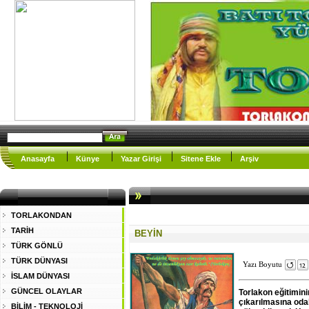
Anasayfa
Künye
Yazar Girişi
Sitene Ekle
Arşiv
TORLAKONDAN
TARİH
BEYİN
TÜRK GÖNLÜ
TÜRK DÜNYASI
Yazı Boyutu
İSLAM DÜNYASI
GÜNCEL OLAYLAR
Torlakon eğitimini
çıkarılmasına odak
BİLİM - TEKNOLOJİ