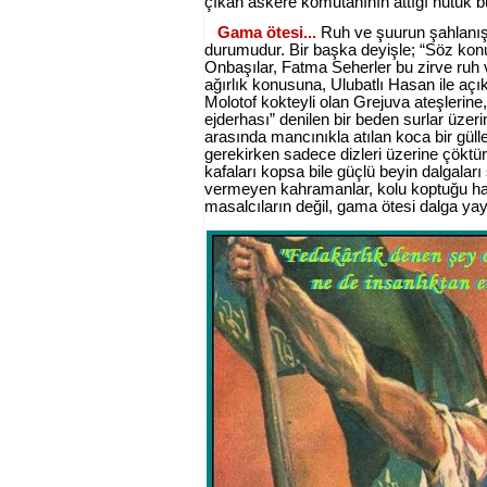
çıkan askere komutanının attığı nutuk bu
Gama ötesi...
Ruh ve şuurun şahlanışı
durumudur. Bir başka deyişle; “Söz konu
Onbaşılar, Fatma Seherler bu zirve ruh
ağırlık konusuna, Ulubatlı Hasan ile açı
Molotof kokteyli olan Grejuva ateşlerin
ejderhası” denilen bir beden surlar üz
arasında mancınıkla atılan koca bir güll
gerekirken sadece dizleri üzerine çöktür
kafaları kopsa bile güçlü beyin dalgaları
vermeyen kahramanlar, kolu koptuğu ha
masalcıların değil, gama ötesi dalga ya