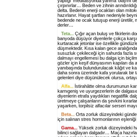
yaptığı ‘meditasyonda yanma’ olayını de
çırpınırlar… Beden ve zihnin arındırıldığ
delta. Bedenin enerji ocakları olan mitok
hazırlanır. Hayat şartları nedeniyle bey
bedende ne ocak tutuşup enerji üretilir, ne
derler…
Teta...
Çığır açan buluş ve fikirlerin 
banyoda düşüyor diyenlerle çokça karşıl
kurtaracak jetonlar ise özellikle günd
düşmektedir. Kısa kalan gece aralığınd
susuzluk çekileceği için sahurda fazla s
dalmayı engellemesi bu dalga için biçilm
gözler için keşif dünyasının kapıları d
yanıbaşında bulundurulacak kâğıt ve ka
daha sonra üzerinde kafa yorularak bi
gelenleri diye düşünülecek olursa, ort
Alfa...
İstirahâtte olma durumunun karş
karnıgeniş ve uyurgezerlerin de dalgası
diyenlerin etrafa yaydıkları negatiflik dal
üretmeye çalışanların da şevkini kırarlar.
yaşarken, torpilsiz alfacılar serseri mayı
Beta...
Orta zorluk düzeyindeki gündeli
için salınan stres hormonlarının eşleniğ
Gama...
Yüksek zorluk düzeyindeki ha
bilinci sağlayan dalgadır… Maça hazırl