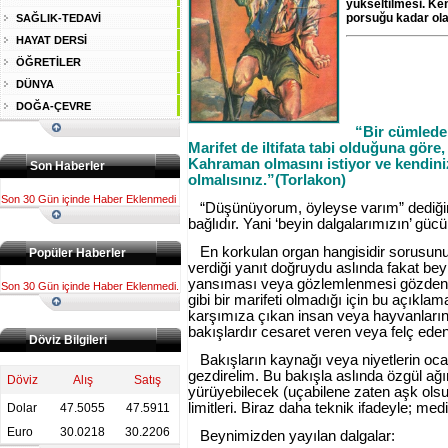
yükseltilmesi. Kend
porsuğu kadar ol
SAĞLIK-TEDAVİ
HAYAT DERSİ
ÖĞRETİLER
DÜNYA
DOĞA-ÇEVRE
“Bir cümlede 
Marifet de iltifata tabi olduğuna gör
Kahraman olmasını istiyor ve kendini
Son Haberler
olmalısınız.”(Torlakon)
Son 30 Gün içinde Haber Eklenmedi
“Düşünüyorum, öyleyse varım” dediğim
bağlıdır. Yani ‘beyin dalgalarımızın’ gü
En korkulan organ hangisidir sorusun
Popüler Haberler
verdiği yanıt doğruydu aslında fakat be
yansıması veya gözlemlenmesi gözden o
Son 30 Gün içinde Haber Eklenmedi.
gibi bir marifeti olmadığı için bu açıkl
karşımıza çıkan insan veya hayvanların n
bakışlardır cesaret veren veya felç ed
Döviz Bilgileri
Bakışların kaynağı veya niyetlerin oc
gezdirelim. Bu bakışla aslında özgül ağı
Döviz
Alış
Satış
yürüyebilecek (uçabilene zaten aşk olsu
limitleri. Biraz daha teknik ifadeyle; me
Dolar
47.5055
47.5911
Euro
30.0218
30.2206
Beynimizden yayılan dalgalar: