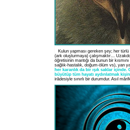
Kulun yapması gereken şey; her türlü t
(ark oluşturmaya) çalışmaktır… Uzakdoğu
öğretisinin mantığı da bunun bir kısmını
sağlık-hastalık, doğum-ölüm vs), yan yana
her karanlık da bir ışık saklar içinde
büyütüp tüm hayatı aydınlatmak kişin
irâdesiyle sınırlı bir durumdur. Asıl mâri