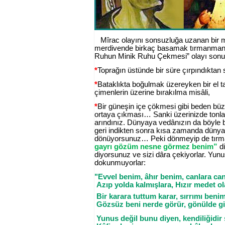
Mîrac olayını sonsuzluğa uzanan bir m
merdivende birkaç basamak tırmanmanın
Ruhun Minik Ruhu Çekmesi” olayı sonucu 
*
Toprağın üstünde bir süre çırpındıktan
*
Bataklıkta boğulmak üzereyken bir el tar
çimenlerin üzerine bırakılma misâli,
*
Bir güneşin içe çökmesi gibi beden büzü
ortaya çıkması… Sanki üzerinizde tonlarc
arındınız. Dünyaya vedânızın da böyle b
geri indikten sonra kısa zamanda dünyal
dönüyorsunuz… Peki dönmeyip de tırma
gayrı gözüm nesne görmez benim”
di
diyorsunuz ve sizi dâra çekiyorlar. Yun
dokunmuyorlar:
"Evvel benim, âhır benim, canlara ca
Azıp yolda kalmışlara
,
Hızır medet ol
Bir karara tuttum karar, sırrımı beni
Gözsüz beni
nerde
görür, gönülde g
Yunus değil bunu diyen, kendiliğidir