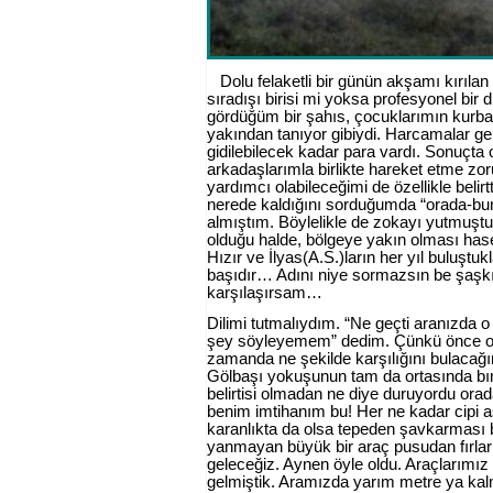
Dolu felaketli bir günün akşamı kırılan
sıradışı birisi mi yoksa profesyonel bir 
gördüğüm bir şahıs, çocuklarımın kurban
yakından tanıyor gibiydi. Harcamalar gen
gidilebilecek kadar para vardı. Sonuçta o
arkadaşlarımla birlikte hareket etme z
yardımcı olabileceğimi de özellikle bel
nerede kaldığını sorduğumda “orada-bu
almıştım. Böylelikle de zokayı yutmuşt
olduğu halde, bölgeye yakın olması has
Hızır ve İlyas(A.S.)ların her yıl buluşt
başıdır… Adını niye sormazsın be şaşkı
karşılaşırsam…
Dilimi tutmalıydım. “Ne geçti aranızda o
şey söyleyemem” dedim. Çünkü önce o 
zamanda ne şekilde karşılığını bulacağ
Gölbaşı yokuşunun tam da ortasında bırakı
belirtisi olmadan ne diye duruyordu ora
benim imtihanım bu! Her ne kadar cipi a
karanlıkta da olsa tepeden şavkarması 
yanmayan büyük bir araç pusudan fırlar 
geleceğiz. Aynen öyle oldu. Araçlarımız
gelmiştik. Aramızda yarım metre ya kal