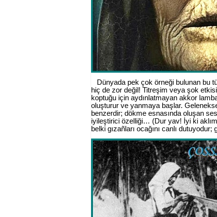
Dünyada pek çok örneği bulunan bu tür
hiç de zor değil! Titreşim veya şok etki
koptuğu için aydınlatmayan akkor lambala
oluşturur ve yanmaya başlar. Gelenekse
benzerdir; dökme esnasında oluşan sesi
iyileştirici özelliği… (Dur yav! İyi ki akl
belki gızañları ocağını canlı dutuyodur;