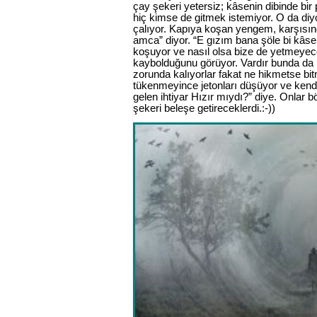
çay şekeri yetersiz; kâsenin dibinde bi
hiç kimse de gitmek istemiyor. O da diyor
çalıyor. Kapıya koşan yengem, karşısınd
amca” diyor. “E gızım bana şöle bi kâse
koşuyor ve nasıl olsa bize de yetmeyece
kaybolduğunu görüyor. Vardır bunda da b
zorunda kalıyorlar fakat ne hikmetse bit
tükenmeyince jetonları düşüyor ve kendi
gelen ihtiyar Hızır mıydı?” diye. Onlar
şekeri beleşe getireceklerdi
.:-))