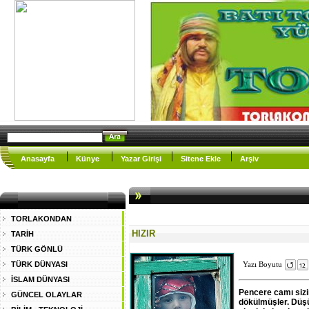
Anasayfa
Künye
Yazar Girişi
Sitene Ekle
Arşiv
TORLAKONDAN
HIZIR
TARİH
TÜRK GÖNLÜ
TÜRK DÜNYASI
Yazı Boyutu
İSLAM DÜNYASI
Pencere camı sizin
GÜNCEL OLAYLAR
dökülmüşler. Düşü