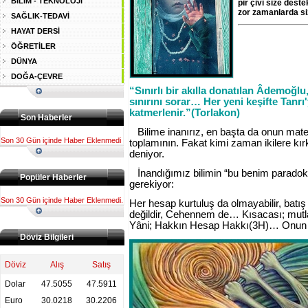
BİLİM - TEKNOLOJİ
pir çivi size deste
zor zamanlarda s
SAĞLIK-TEDAVİ
HAYAT DERSİ
ÖĞRETİLER
DÜNYA
DOĞA-ÇEVRE
“Sınırlı bir akılla donatılan Âdemoğlu
sınırını sorar… Her yeni keşifte Tanr
katmerlenir.”(Torlakon)
Son Haberler
Bilime inanırız, en başta da onun mat
Son 30 Gün içinde Haber Eklenmedi
toplamının. Fakat kimi zaman ikilere kı
deniyor.
İnandığımız bilimin “bu benim parado
Popüler Haberler
gerekiyor:
Son 30 Gün içinde Haber Eklenmedi.
Her hesap kurtuluş da olmayabilir, bat
değildir, Cehennem de… Kısacası; mutlak
Yâni; Hakkın Hesap Hakkı(3H)… Onun 
Döviz Bilgileri
Döviz
Alış
Satış
Dolar
47.5055
47.5911
Euro
30.0218
30.2206