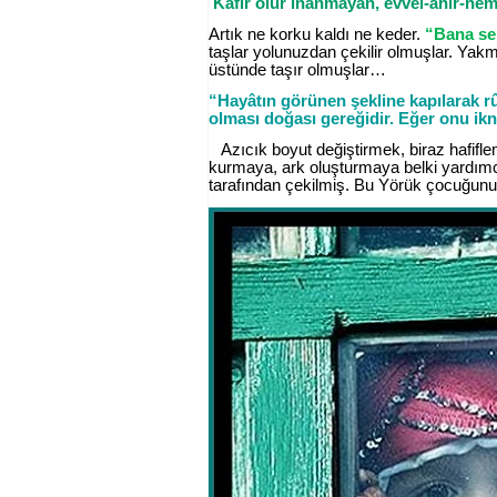
Kâfir olur inanmayan, evvel-âhır-he
Artık ne korku kaldı ne keder.
“Bana se
taşlar yolunuzdan çekilir olmuşlar. Yak
üstünde taşır olmuşlar…
“Hayâtın görünen şekline kapılarak r
olması doğası gereğidir. Eğer onu ik
Azıcık boyut değiştirmek, biraz hafifl
kurmaya, ark oluşturmaya belki yardımc
tarafından çekilmiş. Bu Yörük çocuğun