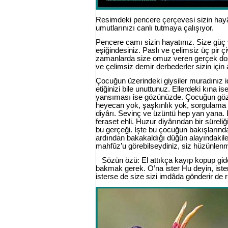
Resimdeki pencere çerçevesi sizin hayâl
umutlarınızı canlı tutmaya çalışıyor.
Pencere camı sizin hayatınız. Size güç 
eşiğindesiniz. Paslı ve çelimsiz üç pir çi
zamanlarda size omuz veren gerçek dost
ve çelimsiz demir derbederler sizin için 
Çocuğun üzerindeki giysiler muradınız 
etiğinizi bile unuttunuz. Ellerdeki kına
yansıması ise gözünüzde. Çocuğun gözl
heyecan yok, şaşkınlık yok, sorgulama
diyârı. Sevinç ve üzüntü hep yan yana.
feraset ehli. Huzur diyârından bir süre
bu gerçeği. İşte bu çocuğun bakışlarınd
ardından bakakaldığı düğün alayındakiler
mahfûz’u görebilseydiniz, siz hüzünlenm
Sözün özü: El attıkça kayıp kopup gid
bakmak gerek. O’na ister Hu deyin, isters
isterse de size sizi imdâda gönderir d