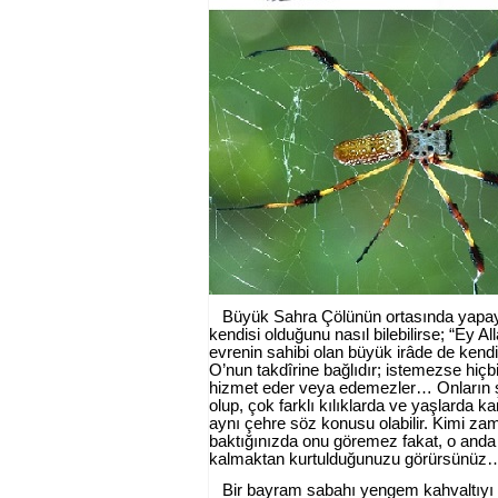
Büyük Sahra Çölünün ortasında yapayaln
kendisi olduğunu nasıl bilebilirse; “Ey Al
evrenin sahibi olan büyük irâde de kendis
O’nun takdîrine bağlıdır; istemezse hiçb
hizmet eder veya edemezler… Onların şe
olup, çok farklı kılıklarda ve yaşlarda 
aynı çehre söz konusu olabilir. Kimi zam
baktığınızda onu göremez fakat, o anda 
kalmaktan kurtulduğunuzu görürsünüz
Bir bayram sabahı yengem kahvaltıyı 