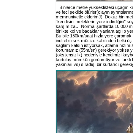
Binlerce metre yükseklikteki uçağın kap
ve feci şekilde ölürler(olayın ayrıntıları
memnuniyetle eklerim
J
). Dokuz bin met
“kendisini meleklerin yere indirdiğini” s
karşımıza… Normâl şartlarda 10.000 metr
birlikte kol ve bacaklar yanlara açılıp y
Bu bile 150km/saat hızla yere çarpmak
indirebilirsek mûcize kabilinden belki 
sağlam kalsın istiyorsak, atlama hızımı
korumamız (55m/sn) gerekiyor yoksa yol
(oksijensizlik) nedeniyle kendimizi kaybe
kurtuluş mümkün görünmüyor ve farklı kül
yakınları vs) sıradışı bir kurtarıcı gere