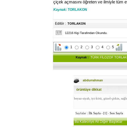
çiçek açmasını öğreten ve ilmiyle tü
Kaynak:
TORLAKON
Editör :
TORLAKON
12216 Kişi Tarafından Okundu.
1
2
3
4
5
Kaynak
:
TÜRK FİLOZOF TORLA
abdurrahman
örüntüye dikkat
beyaz-siyah, iyi-kötü, güzel-çirkin, sağ
Sayfalar :
İlk Sayfa
-
[1]
-
Son Sayfa
Bu Kateoriye Ait Diğer Başlıklar