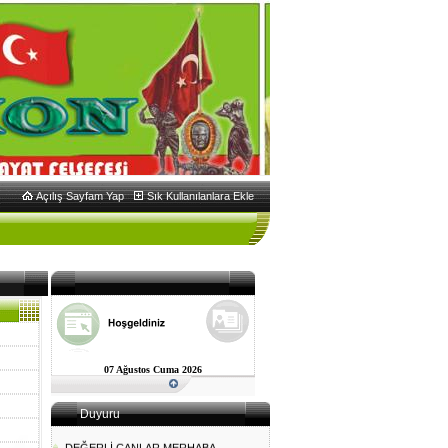
Açılış Sayfam Yap
Sık Kullanılanlara Ekle
07 Ağustos Cuma 2026
Duyuru
DEĞERLİ CANLAR MERHABA