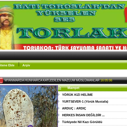
itene Ekle
Arşiv
MYANMARDA HUNHARCA KATLEDİLEN MAZLUM MÜSLÜMANLAR
16:05:06
Manşet
YÖRÜK KIZI HELİME
YURTSEVER-1 (Yörük Mustafa)
ARDUÇ : ARDIÇ
HERKES İNSAN DEĞİLDİR ...
Türkiyede Nil Kazı Görüldü