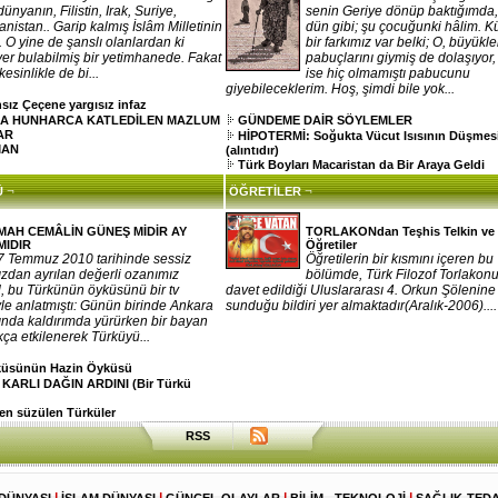
dünyanın, Filistin, Irak, Suriye,
senin Geriye dönüp baktığımda
nistan.. Garip kalmış İslâm Milletinin
dün gibi; şu çocuğunki hâlim. 
e.. O yine de şanslı olanlardan ki
bir farkımız var belki; O, büyükle
 yer bulabilmiş bir yetimhanede. Fakat
pabuçlarını giymiş de dolaşıyor
esinlikle de bi...
ise hiç olmamıştı pabucunu
giyebileceklerim. Hoş, şimdi bile yok...
sız Çeçene yargısız infaz
A HUNHARCA KATLEDİLEN MAZLUM
GÜNDEME DAİR SÖYLEMLER
AR
HİPOTERMİ: Soğukta Vücut Isısının Düşmes
MAN
(alıntıdır)
Türk Boyları Macaristan da Bir Araya Geldi
¬
¬
Ü
ÖĞRETİLER
MAH CEMÂLİN GÜNEŞ MİDİR AY
TORLAKONdan Teşhis Telkin ve
MIDIR
Öğretiler
7 Temmuz 2010 tarihinde sessiz
Öğretilerin bir kısmını içeren bu
zdan ayrılan değerli ozanımız
bölümde, Türk Filozof Torlakonu
 bu Türkünün öyküsünü bir tv
davet edildiği Uluslararası 4. Orkun Şölenine
le anlatmıştı: Günün birinde Ankara
sunduğu bildiri yer almaktadır(Aralık-2006)....
ında kaldırımda yürürken bir bayan
kça etkilenerek Türküyü...
rküsünün Hazin Öyküsü
 KARLI DAĞIN ARDINI (Bir Türkü
n süzülen Türküler
RSS