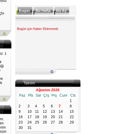
eyüz
Bugün
Bu Hafta
Bu Ay
çlu
Bugün için Haber Eklenmedi.
z: 1
k
iği
e
re
rk
Takvim
Ağustos 2026
Paz
Pts
Sal
Çrş
Prş
Cum
Cts
1
2
3
4
5
6
7
8
9
10
11
12
13
14
15
16
17
18
19
20
21
22
im.
23
24
25
26
27
28
29
nım
erim
30
31
özüm