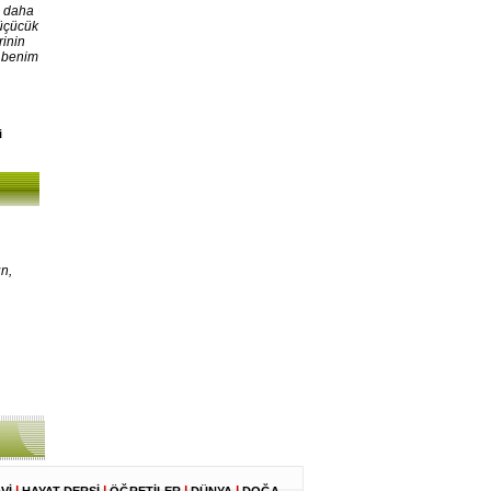
, daha
Küçücük
rinin
, benim
i
n,