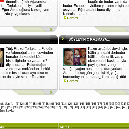
önemli değildir Ağacımıza
bugün de budur, yarın da
kes Torlakon gibi iyi niyetli
budur. Ecnebi devletlere yaranmak için be
r Eğer Âdemoğluna karşı güven
asıyorlar. Eğer adalet buna diyorlarsa,
mızda yaygınlaşırsa,...
kahrolsun adalet....
Devamı
SÖYLEYİN O KAZMAYA...
Türk Filozof Torlakona Feleğin
Kazın ayağı böyleydi işte.
ve Âdemoğullarının cevrinden
hâlin altındaki derbeder
bunalıp da kendini kötü
hâlliler cömertlik yapıp
hissettiğinde ne yaparsın?
ekmeklerini başkalarıyla
diye sorarlar. Bulunduğum
paylaşırken, zenginler de
zaman ve mekândan derhâl
sineğin yağını hesap edip duruyorlardı.
kendime teselli aramaya çıkarım
Aradan birkaç gün geçmişti ki, yağları
ını da şöyle sıralar Torlakon...
harmanlayan o arkadaş, kurcaladığı düd...
Devamı
eki Sayfa
[1]
[2]
[3]
[4]
[5]
[6]
[7]
[8]
[9]
[10]
[11]
[12]
[13]
[14]
[15]
[16]
[17]
[18]
[19]
[20]
[21]
[
-
]
[28]
[29]
[30]
[31]
[32]
[33]
[34]
[35]
[36]
[37]
[38]
[39]
[40]
[41]
[42]
[43]
[44]
[45]
[46]
[47]
[48]
Son Sayfa
¬
¬
AN
TARİH