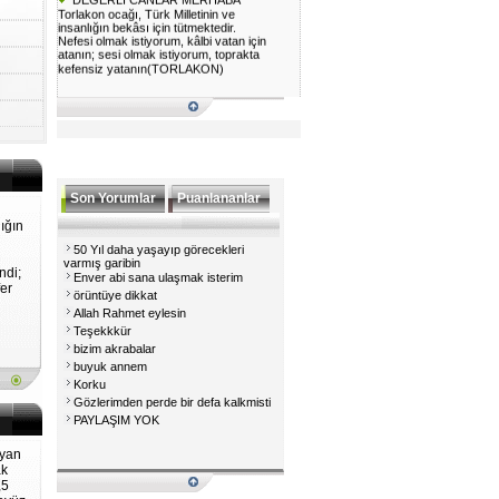
Torlakon ocağı, Türk Milletinin ve
insanlığın bekâsı için tütmektedir.
Nefesi olmak istiyorum, kâlbi vatan için
atanın; sesi olmak istiyorum, toprakta
kefensiz yatanın(TORLAKON)
Son Yorumlar
Puanlananlar
ığın
50 Yıl daha yaşayıp görecekleri
varmış garibin
ndi;
Enver abi sana ulaşmak isterim
er
örüntüye dikkat
Allah Rahmet eylesin
Teşekkkür
bizim akrabalar
buyuk annem
Korku
Gözlerimden perde bir defa kalkmisti
PAYLAŞIM YOK
ayan
ak
,5