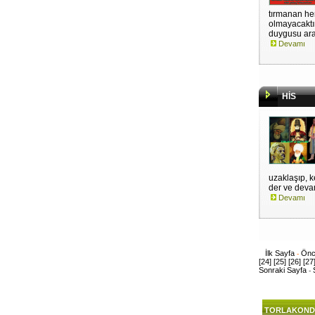
tırmanan her
olmayacaktı
duygusu ara
Devamı
HİS
uzaklaşıp, 
der ve devam
Devamı
İlk Sayfa
Önc
-
[24]
[25]
[26]
[27
Sonraki Sayfa
-
TORLAKOND