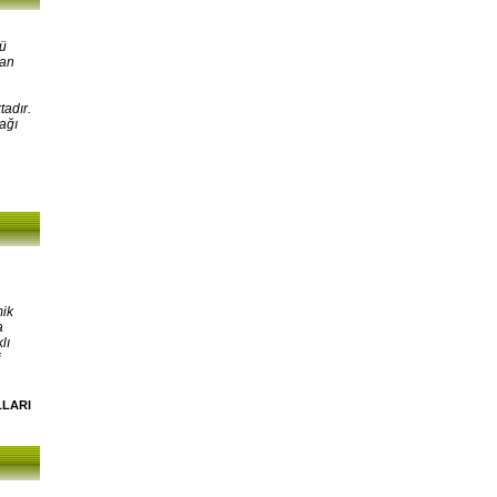
kü
lan
tadır.
ağı
mik
a
lı
i
LLARI