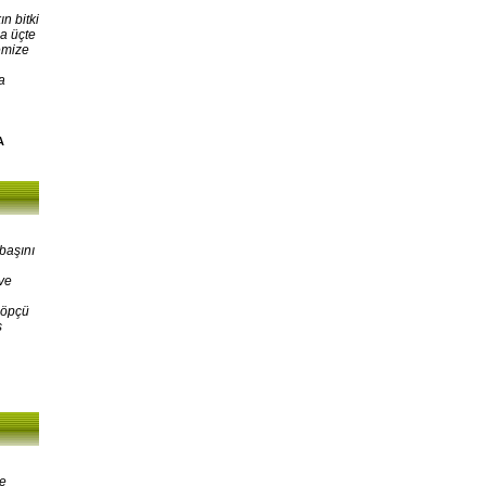
n bitki
a üçte
emize
a
A
başını
ve
Çöpçü
ş
ne