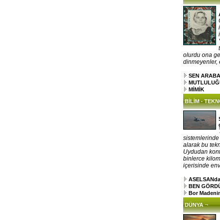
olurdu ona gel
dinmeyenler, el
SEN ARAB
MUTLULUĞ
MİMİK
BİLİM - TEK
sistemlerinde
alarak bu tekn
Uydudan kontr
binlerce kilo
içerisinde env
ASELSANdan 
BEN GÖRDÜM
Bor Madenin
¬
DÜNYA