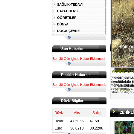
SAĞLIK-TEDAVİ
HAYAT DERSİ
ÖĞRETİLER
DÜNYA
DOĞA-ÇEVRE
SON YA
Son Haberler
Son 30 Gün içinde Haber Eklenmedi
YÖRÜK KIZ
Popüler Haberler
giden günü
(Yemen şehidi M
alınan bu yazı 9 E
yetirilebilir
Son 30 Gün içinde Haber Eklenmedi.
Mevla, Devletim
azalmaktadır.
zeval vermeye.
Devamı
istilasına düçar
Döviz Bilgileri
ZEHİRLİ
Döviz
Alış
Satış
Dolar
47.5055
47.5911
Euro
30.0218
30.2206