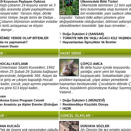
19 Koyunun Paylaşım Öyküsü
Ülkemizdeki Bitki Türleri
Yaşlı çobanın 19 koyunu vardır ve 3
Ülkemizde tahminen 12 bini aşkı
oğlu arasında şöyle paylaşılmasını
türü bulunmakta olup bunların d
vasiyet eder: Yarısını Aliye, dörtte
biri endemiktir, yani sadece ülk
birini Veliye, beşte birini de Deliye...
özgüdür. Yabani bitki adları yörelere göre
Çobanın ölümünün ardından evlatlar
değişebilmekte olduğundan, bilimsel adlarıyl
r türlü anlaşamaz ve köyün
zikredilmeleri önemlidir. İşte bazı örnekler:...
 danışır...
Doğa Öyküleri-2 (SANSAR)
İĞİMİZ YERDE OLUP BİTENLER
TÜRKİYE NİN EN YAŞLI AĞACI 4112 YAŞIND
nda ne yapmamalı?
Hayvanlardan İlginçlikler Ve İbretler
masın Duası
¬
¬
SI
HAYAT DERSİ
HOCALI KATLİAMI
ÇÖPÇÜ AMCA
Ermenistan Silahlı Kuvvetleri; 1992
İlk defa huzur içinde koyuyordu 
yılının 25 Şubatı 26 Şubata bağlayan
yastığa; yarın yeni bir hayata
gecesinde, bölgedeki 366. Alayın da
başlayacaktı. Sokaklardaki çöp 
ce giriş ve çıkışını kapadığı Hocalı
pislikleri toplayacak, çöpe atılan yemeklerle
, kadın, çocuk, yaşlı ayırımı yapmadan
hayvanları besleyecekti. Çocukların dilinde 
a göre 613 kişiyi katlet...
Amca, büyüklerin gözündeyse Kafayı Sıyırmı
Vatand...
uası
ı Anma Günü Program Cetveli
Doğa Öyküleri-1 (MÜNZEVÎ)
an Anadolu ya Alpler Erenler (Erdoğan
Renklendikçe Küçüldü Dünya
HIZIR
¬
¬
SI
GÜNCEL OLAYLAR
ANA KUCAĞI
DÜNYAYA SÖZLER
Pek de önemi yok neresinden olduğu
Ah Ömrüm Ne tez eriştim güzü