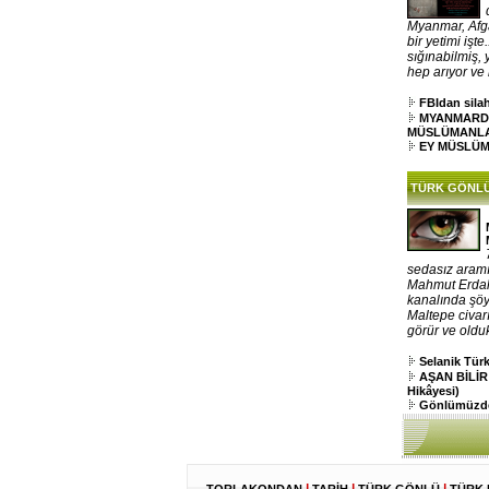
Myanmar, Afga
bir yetimi işt
sığınabilmiş,
hep arıyor ve k
FBIdan silah
MYANMARD
MÜSLÜMANL
EY MÜSLÜ
TÜRK GÖNL
sedasız aramı
Mahmut Erdal,
kanalında şöy
Maltepe civar
görür ve oldu
Selanik Tü
AŞAN BİLİR
Hikâyesi)
Gönlümüzde