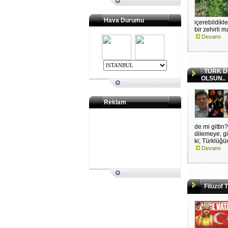
Hava Durumu
içerebildikl
bir zehirli 
Devamı
TÜRK DÜ
OLSUN..
Reklam
de mi gitti
dilemeye; gi
ki; Türklüğün
Devamı
Filozof 