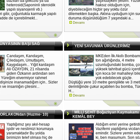
bazıları da glikozid ya da
yaşındayken yedim. Yüzd
heterosid(Saponinli steroidik
haksız olduğum için,
yapılı siyanojenli vb.)
diyebileceğim hiçbir şey yoktu özür
eri gibi, çoğunlukla karmaşık yapılı
dilemekten başka. Aklına uyduğum için su
madde de içerebilmekt...
duruma düşürüldüğüm 7 yaşındaki a...
Devamı
NYÂSININ BAŞI SAĞ
YENİ SAVUNMA ÜRÜNLERİMİZ
Candaşım, Kandaşım,
MKEden İlk Akıllı Bombamı
Çiledaşım, Umuttaşım,
ton ağırlığında, 4 metre
Kaygıdaşım... Yiğit kardaşım
uzunluğundaki bomba, ço
Ali ÖZAYDIN, 21 nîsanda
yüksek tahribat gücü içerd
giden Özkanın ardından sen
için koca bir mahalleyi bil
n? Yüreğim elvermiyor rahmet
yok edebilecek güçte.
dişinize inanamadığım için.. Sizler
Düştüğü yere 10 metre genişlikte ve 3 met
 ve insanlığın çilesini...
derinliğinde çukur açabilen bu bomba, Tü
H...
Devamı
MİLLÎ ŞEHİT Boğazlıyan Kaymakamı
TORLAKONdan (Huzme- 10)
KEMÂL BEY
Yaptığımız şey akıl-hesap
Aldığım emri yerine getird
işidir ve neslimizi korumaya
Vazifemi yaptığıma vicda
yaramaktadır Bu yolda
emindir. Sizlere yemin ed
birimizin telef olması hiç de
ki, ben masumum. Son s