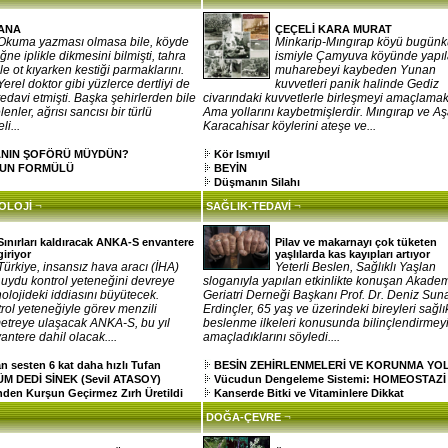
ANA
ÇEÇELİ KARA MURAT
Okuma yazması olmasa bile, köyde
Minkarip-Mıngırap köyü bugün
iğne iplikle dikmesini bilmişti, tahra
ismiyle Çamyuva köyünde yapı
ile ot kıyarken kestiği parmaklarını.
muharebeyi kaybeden Yunan
Yerel doktor gibi yüzlerce dertliyi de
kuvvetleri panik halinde Gediz
tedavi etmişti. Başka şehirlerden bile
civarındaki kuvvetlerle birleşmeyi amaçlamak
enler, ağrısı sancısı bir türlü
Ama yollarını kaybetmişlerdir. Mıngırap ve Aş
i...
Karacahisar köylerini ateşe ve...
ANIN ŞOFÖRÜ MÜYDÜN?
Kör Ismıyıl
UN FORMÜLÜ
BEYİN
Düşmanın Silahı
¬
¬
NOLOJİ
SAĞLIK-TEDAVİ
Sınırları kaldıracak ANKA-S envantere
Pilav ve makarnayı çok tüketen
giriyor
yaşlılarda kas kayıpları artıyor
Türkiye, insansız hava aracı (İHA)
Yeterli Beslen, Sağlıklı Yaşlan
 uydu kontrol yeteneğini devreye
sloganıyla yapılan etkinlikte konuşan Akade
olojideki iddiasını büyütecek.
Geriatri Derneği Başkanı Prof. Dr. Deniz Sun
ol yeteneğiyle görev menzili
Erdinçler, 65 yaş ve üzerindeki bireyleri sağlık
metreye ulaşacak ANKA-S, bu yıl
beslenme ilkeleri konusunda bilinçlendirmey
antere dahil olacak....
amaçladıklarını söyledi....
sesten 6 kat daha hızlı Tufan
BESİN ZEHİRLENMELERİ VE KORUNMA YO
 DEDİ SİNEK (Sevil ATASOY)
Vücudun Dengeleme Sistemi: HOMEOSTAZİ
den Kurşun Geçirmez Zırh Üretildi
Kanserde Bitki ve Vitaminlere Dikkat
¬
DOĞA-ÇEVRE