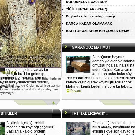
DÖRDÜNCÜYE ÜZÜLDÜM
YİĞİT TURNALAR (Vefa-2)
Kuşlarda izlem (strateji) örneği
KARGA KADAR OLAMAMAK
BATI TOROSLARDA BİR ÇOBAN ÜMMET
Z
MARANGOZ MAHMUT
Çabucak yel gibi geçip gittiği
Bir boğanın boynuz
hep söylenip durulur
darbesiyle ölen ve kalabal
gençliğin. İşin aksi tarafı, geri
omuzlarında salına salına
dönüşü hiç olmayacak bir
giden Celep Ramazanın
I HELİME
gidiştir bu. Her gelen gün,
ardından baka baka söyle
 aratmakta; yapmaya derman
Yok yoook Ben bu tabutla gidemem Bu sef
emişin torunu Torlakon tarafından kaleme
ylül 1922 tarihine ithaf edilmiştir.)...
 şeylerin sayısı ve süresi hızla
kafaya kesin olarak koymuştu Marangoz
ize, Milletimize ve Ordumuza hiçbir zaman
 Yaşlıları te...
Mahmut; kendi bedenine göre bir tabut...
 Cennet yurdumuzu da bir daha düşman
Devamı
 eylemeye..
 BİTKİLER
TRT HABERdeydim ..
Bitkilerin içerdiği zehirli
Emeklediği zamanı hatırl
maddelerin kaynağı çeşitlidir.
birisi olarak, hayâtımda h
Bazıları alkaloid(protein),
ettiğim ilk ve son dayağı 4