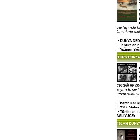
paylaşımda bi
filozofuna akıl
DÜNYA DED
Tehlike anı
Yağmur Yağ
TÜRK DÜNYA
desteği ile ön
köyünde sivil
resmi rakamlar
Karabiber D
2017 Atalar
Türkistan d
ASLIYÜCE)
İSLAM DÜNYA