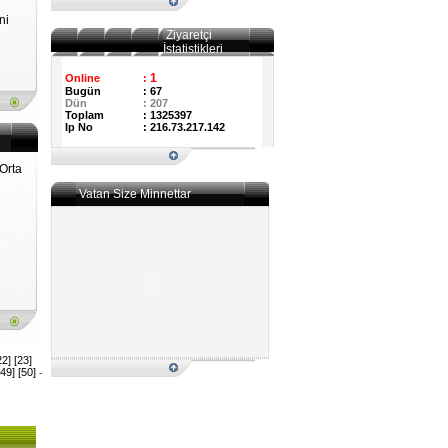
ni
Ziyaretçi
İstatistikleri
1
Online
:
Bugün
:
67
Dün
:
207
Toplam
:
1325397
Ip No
:
216.73.217.142
 Orta
Vatan Size Minnettar
22]
[23]
[49]
[50]
-