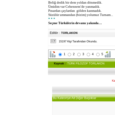
Beliğ dedik bir dem yoldan dönmedik.
Ümidim var Cehennem’de yanmadık.
Pınardan çaylardan gölden kanmadık.
Süzülür ummandan (bizim) yolumuz Turnam...
* * *
Seçme Türkülerin devamı yakında…
Editör :
TORLAKON
15197 Kişi Tarafından Okundu.
1
2
3
4
5
Kaynak
:
TÜRK FİLOZOF TORLAKON
Ka
Bu Kateoriye Ait Diğer Başlıklar