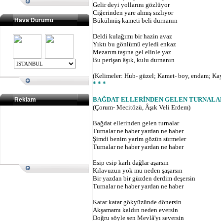
Gelir deyi yollarını gözlüyor
Ciğerinden yare almış sızlıyor
Hava Durumu
Bükülmüş kameti beli durnanın
Deldi kulağımı bir hazin avaz
Yıktı bu gönlümü eyledi enkaz
Mezarım taşına gel elinle yaz
Bu perişan
âşık,
kulu durnanın
(Kelimeler: Hub- güzel; Kamet- boy, endam; Kayil,
* * *
BAĞDAT ELLERİNDEN GELEN TURNALA
Reklam
(Çorum- Mecitözü, Âşık Veli Erdem)
Bağdat ellerinden gelen turnalar
Turnalar ne haber yardan ne haber
Şimdi benim yarim gözün sürmeler
Turnalar ne haber yardan ne haber
Esip esip karlı dağlar aşarsın
Kılavuzun yok mu neden şaşarsın
Bir yazdan bir güzden derdim deşersin
Turnalar ne haber yardan ne haber
Katar katar gökyüzünde dönersin
Akşamamı kaldın neden eversin
Doğru söyle sen Mevlâ'yı seversin