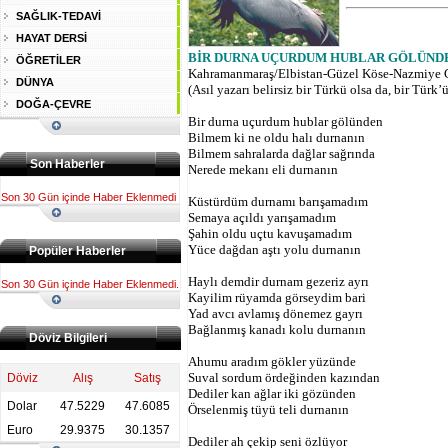
SAĞLIK-TEDAVİ
HAYAT DERSİ
BİR DURNA UÇURDUM HUBLAR GÖLÜND
ÖĞRETİLER
Kahramanmaraş/Elbistan-Güzel Köse-Nazmiye
DÜNYA
(Asıl yazarı belirsiz bir Türkü olsa da, bir Tür
DOĞA-ÇEVRE
Bir durna uçurdum hublar gölünden
Bilmem ki ne oldu halı durnanın
Bilmem sahralarda dağlar sağrında
Son Haberler
Nerede mekanı eli durnanın
Son 30 Gün içinde Haber Eklenmedi
Küstürdüm durnamı barışamadım
Semaya açıldı yarışamadım
Şahin oldu uçtu kavuşamadım
Yüce dağdan aştı yolu durnanın
Popüler Haberler
Haylı demdir durnam gezeriz ayrı
Son 30 Gün içinde Haber Eklenmedi.
Kayilim rüyamda görseydim bari
Yad avcı avlamış dönemez gayrı
Bağlanmış kanadı kolu durnanın
Döviz Bilgileri
Ahumu aradım gökler yüzünde
Suval sordum ördeğinden kazından
Döviz
Alış
Satış
Dediler kan ağlar iki gözünden
Dolar
47.5229
47.6085
Örselenmiş tüyü teli durnanın
Euro
29.9375
30.1357
Dediler ah çekip seni özlüyor