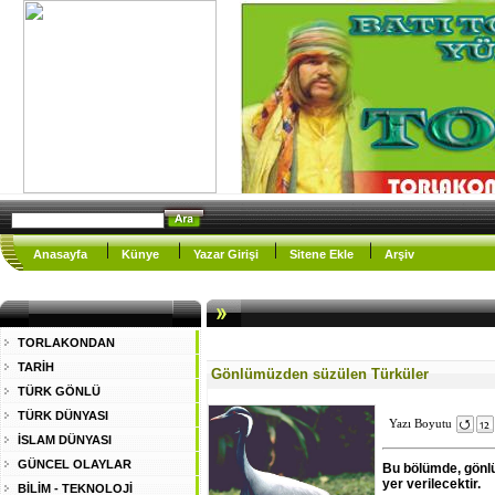
Anasayfa
Künye
Yazar Girişi
Sitene Ekle
Arşiv
TORLAKONDAN
TARİH
Gönlümüzden süzülen Türküler
TÜRK GÖNLÜ
TÜRK DÜNYASI
Yazı Boyutu
İSLAM DÜNYASI
GÜNCEL OLAYLAR
Bu bölümde, gönl
yer verilecektir.
BİLİM - TEKNOLOJİ