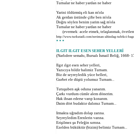
Turnalar ne haber yardan ne haber
Yarini öldürmüş eli kan m'ola
Ak gerdan üstünde çifte ben m'ola
Doğru söylen benim yarim sağ m'ola
Turnalar ne haber yardan ne haber
(evermek: acele etmek, telaşlanmak, övetle
http://www.turkutadi.com/neriman-altindag-tufekci-bagd
* * *
ILGIT ILGIT ESEN SEHER YELLERİ
(Narlıdere semahı, Bursalı İsmail Beliğ, 1668- 
Ilgıt ılgıt esen seher yelleri,
Yazıcıya bildir halimiz Turnam.
Biz de seyreyledik yüce belleri,
Gurbet ele düştü yolumuz Turnam...
Tutuşuben aşk oduna yanarım.
Çarkı vurdum cümle alem dönerim.
Hak ihsan ederse varıp konarım.
Daim dört budaktır dalımız Turnam...
Irmakta uğradım dolap zarına.
Seyreyledim Erenlerin varına.
Erişilmez şu Feleğin sırrına.
Ezelden büküktür (bizim) belimiz Turnam...