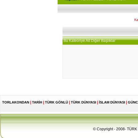
Ka
Bu Kateoriye Ait Diğer Başlıklar
|
|
|
|
|
TORLAKONDAN
TARİH
TÜRK GÖNLÜ
TÜRK DÜNYASI
İSLAM DÜNYASI
GÜNC
© Copyright - 2008- TÜRK 