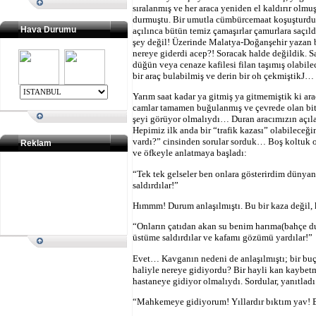
sıralanmış ve her araca yeniden el kaldırır ol
durmuştu. Bir umutla cümbürcemaat koşuşturduk
Hava Durumu
açılınca bütün temiz çamaşırlar çamurlara saçıld
şey değil! Üzerinde Malatya-Doğanşehir yazan b
nereye giderdi acep?! Soracak halde değildik. S
düğün veya cenaze kafilesi filan taşımış olabil
bir araç bulabilmiş ve derin bir oh çekmiştik
J
…
Yarım saat kadar ya gitmiş ya gitmemiştik ki ar
camlar tamamen buğulanmış ve çevrede olan bit
şeyi görüyor olmalıydı… Duran aracımızın açıla
Hepimiz ilk anda bir “trafik kazası” olabileceği
vardı?” cinsinden sorular sorduk… Boş koltuk o
Reklam
ve öfkeyle anlatmaya başladı:
“Tek tek gelseler ben onlara gösterirdim dünya
saldırdılar!”
Hımmm! Durum anlaşılmıştı. Bu bir kaza değil,
“Onların çatıdan akan su benim harıma(bahçe d
üstüme saldırdılar ve kafamı gözümü yardılar!”
Evet… Kavganın nedeni de anlaşılmıştı; bir bu
haliyle nereye gidiyordu? Bir hayli kan kaybet
hastaneye gidiyor olmalıydı. Sordular, yanıtladı
“Mahkemeye gidiyorum! Yıllardır bıktım yav! B