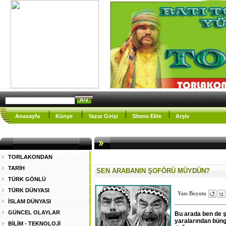
Anasayfa
Künye
Yazar Girişi
Sitene Ekle
Arşiv
TORLAKONDAN
TARİH
SEN ARABANIN ŞOFÖRÜ MÜYDÜN?
TÜRK GÖNLÜ
TÜRK DÜNYASI
Yazı Boyutu
İSLAM DÜNYASI
GÜNCEL OLAYLAR
Bu arada ben de 
yaralarından bün
BİLİM - TEKNOLOJİ