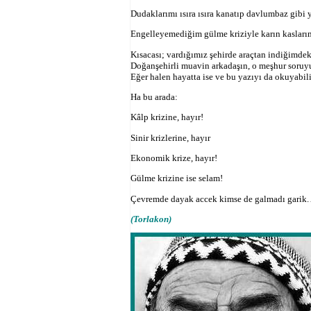
Dudaklarımı ısıra ısıra kanatıp davlumbaz gibi 
Engelleyemediğim gülme kriziyle karın kasları
Kısacası; vardığımız şehirde araçtan indiğimdek
Doğanşehirli muavin arkadaşın, o meşhur soru
Eğer halen hayatta ise ve bu yazıyı da okuyabili
Ha bu arada:
Kâlp krizine, hayır!
Sinir krizlerine, hayır
Ekonomik krize, hayır!
Gülme krizine ise selam!
Çevremde dayak accek kimse de galmadı garik.
(Torlakon)