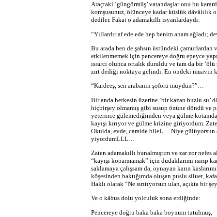
Araçtaki ‘güngörmüş’ vatandaşlar onu bu karard
komşusunuz, ölünceye kadar küslük dâvâlılık olm
dediler. Fakat o adamakıllı isyanlardaydı:
“Yıllardır af ede ede hep benim anam ağladı; dev
Bu arada ben de şahsın üstündeki çamurlardan 
etkilenmemek için pencereye doğru epeyce yapı
ısrarcı olunca ortalık duruldu ve tam da bir ‘öl
zırt dediği noktaya gelindi. En öndeki muavin 
“Kardeeş, sen arabanın şoförü müydün?”…
Bir anda herkesin üzerine ‘bir kazan buzlu su’ d
hiçbirşey olmamış gibi susup önüne döndü ve pa
yeterince gülemediğimden veya gülme kotamda 
kayışı kırıyor ve gülme krizine giriyordum. Zat
Okulda, evde, camide bile
L
… Niye gülüyorsun d
yiyordum
L
L
L
…
Zaten adamakıllı bunalmıştım ve zar zor nefes a
“kayışı koparmamak” için dudaklarımı ısırıp k
saklamaya çalışsam da, oynayan karın kaslarım
köşesinden baktığımda oluşan puslu siluet, ka
Haklı olarak “Ne sırıtıyorsun ulan, açıkta bir ş
Ve o kâbus dolu yolculuk sona erdiğinde:
Pencereye doğru baka baka boynum tutulmuş,