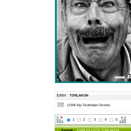
Editör :
TORLAKON
12306 Kişi Tarafından Okundu.
1
2
3
4
5
Kaynak
:
TÜRK FİLOZOF TORLAKON