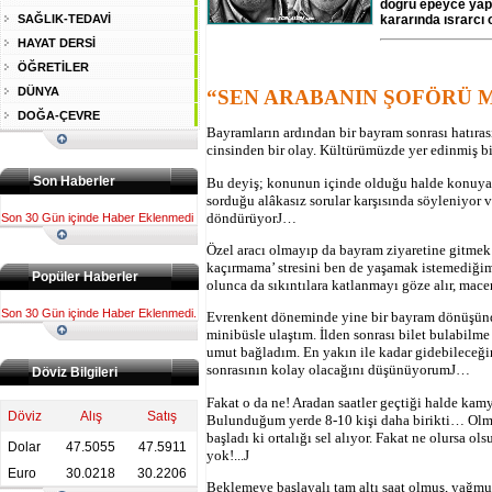
doğru epeyce yapı
SAĞLIK-TEDAVİ
kararında ısrarcı 
HAYAT DERSİ
ÖĞRETİLER
DÜNYA
“SEN ARABANIN ŞOFÖRÜ 
DOĞA-ÇEVRE
Bayramların ardından bir bayram sonrası hatırası
cinsinden bir olay. Kültürümüzde yer edinmiş b
Son Haberler
Bu deyiş; konunun içinde olduğu halde konuya 
sorduğu alâkasız sorular karşısında söyleniyor 
döndürüyor
J
…
Son 30 Gün içinde Haber Eklenmedi
Özel aracı olmayıp da bayram ziyaretine gitmek i
kaçırmama’ stresini ben de yaşamak istemediğim
Popüler Haberler
olunca da sıkıntılara katlanmayı göze alır, mac
Son 30 Gün içinde Haber Eklenmedi.
Evrenkent döneminde yine bir bayram dönüşünde
minibüsle ulaştım. İlden sonrası bilet bulabilme
umut bağladım. En yakın ile kadar gidebileceği
sonrasının kolay olacağını düşünüyorum
J
…
Döviz Bilgileri
Fakat o da ne! Aradan saatler geçtiği halde kam
Döviz
Alış
Satış
Bulunduğum yerde 8-10 kişi daha birikti… Olma
başladı ki ortalığı sel alıyor. Fakat ne olursa 
Dolar
47.5055
47.5911
yok!...
J
Euro
30.0218
30.2206
Beklemeye başlayalı tam altı saat olmuş, yağmur 