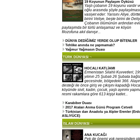
19 Koyunun Paylaşım Öyküsü
Yaşlı çobanın 19 koyunu vardır v
oğlu arasında şöyle paylaşılması
vasiyet eder: Yarısını Aliye, dörtt
birini Veliye, beşte birini de Deliy
Çobanın ölümünün ardından evla
paylaşımda bir türlü anlaşamaz ve köyün
filozofuna akıl danışır...
DÜNYA DEDİĞİMİZ YERDE OLUP BİTENLER
Tehlike anında ne yapmamalı?
Yağmur Yağmasın Duası
¬
TÜRK DÜNYASI
HOCALI KATLİAMI
Ermenistan Silahlı Kuvvetleri; 1
yılının 25 Şubatı 26 Şubata bağ
gecesinde, bölgedeki 366. Alayı
desteği ile önce giriş ve çıkışını kapadığı Hoca
köyünde sivil, kadın, çocuk, yaşlı ayırımı yap
resmi rakamlara göre 613 kişiyi katlet...
Karabiber Duası
2017 Ataları Anma Günü Program Cetveli
Türkistan dan Anadolu ya Alpler Erenler (Er
ASLIYÜCE)
¬
İSLAM DÜNYASI
ANA KUCAĞI
Pek de önemi yok neresinden o