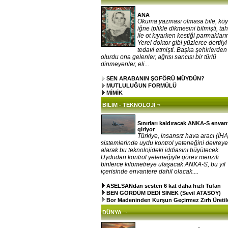
ANA
Okuma yazması olmasa bile, kö
iğne iplikle dikmesini bilmişti, ta
ile ot kıyarken kestiği parmakların
Yerel doktor gibi yüzlerce dertliy
tedavi etmişti. Başka şehirlerden
olurdu ona gelenler, ağrısı sancısı bir türlü
dinmeyenler, eli...
SEN ARABANIN ŞOFÖRÜ MÜYDÜN?
MUTLULUĞUN FORMÜLÜ
MİMİK
¬
BİLİM - TEKNOLOJİ
Sınırları kaldıracak ANKA-S envan
giriyor
Türkiye, insansız hava aracı (İHA
sistemlerinde uydu kontrol yeteneğini devrey
alarak bu teknolojideki iddiasını büyütecek.
Uydudan kontrol yeteneğiyle görev menzili
binlerce kilometreye ulaşacak ANKA-S, bu yıl
içerisinde envantere dahil olacak....
ASELSANdan sesten 6 kat daha hızlı Tufan
BEN GÖRDÜM DEDİ SİNEK (Sevil ATASOY)
Bor Madeninden Kurşun Geçirmez Zırh Üretil
¬
DÜNYA