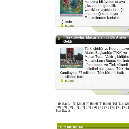
kurtulma hikâyeleri ortaya
çıksa da bu genellikle
yaptıkları sayesinde değil,
onlara rağmen oluyor.
Felaketlerden kurtulma
eğitimle...
Devamı
Türk Boyları Macaristan da Bir Araya
Geldi
Türk İşbirliği ve Koordinasy
Ajansı Başkanlığı (TİKA) ve
Macar Turan Vakfı iş birliğin
Macaristanın Bugac kentind
düzenlenen ve Türk kökenli
milletleri buluşturan Türk-H
Kurultayına 27 milletten Türk kökenli halk
temsilcileri katıldı....
Devamı
İlk Sayfa
[1]
[2]
[3]
[4]
[5]
[6]
[7]
[8]
[9]
[10]
[11]
[12]
-
[28]
[29]
[30]
[31]
[32]
[33]
[34]
[35]
[36]
[37]
[38]
[39]
Son Sayfa
¬
TORLAKONDAN