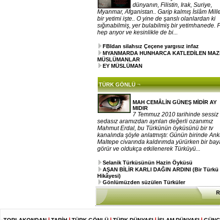
dünyanın, Filistin, Irak, Suriye,
Myanmar, Afganistan.. Garip kalmış İslâm Mille
bir yetimi işte.. O yine de şanslı olanlardan ki
sığınabilmiş, yer bulabilmiş bir yetimhanede. 
hep arıyor ve kesinlikle de bi...
FBIdan silahsız Çeçene yargısız infaz
MYANMARDA HUNHARCA KATLEDİLEN MA
MÜSLÜMANLAR
EY MÜSLÜMAN
¬
TÜRK GÖNLÜ
MAH CEMÂLİN GÜNEŞ MİDİR AY
MIDIR
7 Temmuz 2010 tarihinde sessiz
sedasız aramızdan ayrılan değerli ozanımız
Mahmut Erdal, bu Türkünün öyküsünü bir tv
kanalında şöyle anlatmıştı: Günün birinde An
Maltepe civarında kaldırımda yürürken bir ba
görür ve oldukça etkilenerek Türküyü...
Selanik Türküsünün Hazin Öyküsü
AŞAN BİLİR KARLI DAĞIN ARDINI (Bir Türkü
Hikâyesi)
Gönlümüzden süzülen Türküler
R