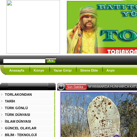
Anasayfa
Künye
Yazar Girişi
Sitene Ekle
Arşiv
MYANMARDA HUNHARCA KAT
TORLAKONDAN
TARİH
TÜRK GÖNLÜ
TÜRK DÜNYASI
İSLAM DÜNYASI
GÜNCEL OLAYLAR
BİLİM - TEKNOLOJİ