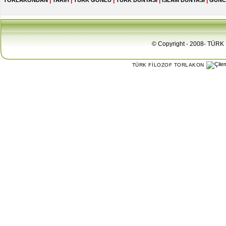
|
|
|
|
|
TORLAKONDAN
TARİH
TÜRK GÖNLÜ
TÜRK DÜNYASI
İSLAM DÜNYASI
GÜNC
© Copyright - 2008- TÜRK 
TÜRK FİLOZOF TORLAKON