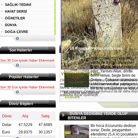
SAĞLIK-TEDAVİ
HAYAT DERSİ
ÖĞRETİLER
DÜNYA
DOĞA-ÇEVRE
19 Koyunun Paylaşım Öyküsü
Son Haberler
Yaşlı çobanın 19 koyunu
Son 30 Gün içinde Haber Eklenmedi
vardır ve 3 oğlu arasında
şöyle paylaşılmasını vasiyet
eder: Yarısını Aliye, dörtte
YÖRÜK KIZI HELİME
birini Veliye, beşte birini de
Popüler Haberler
Deliye... Çobanın ölümünün
(Yemen şehidi Memişin torunu Torlakon tarafından 
alınan bu yazı 9 Eylül 1922 tarihine ithaf edilmiştir.)...
ardından evlatlar paylaşımd
Son 30 Gün içinde Haber Eklenmedi.
Mevla, Devletimize, Milletimize ve Ordumuza hiçbir
bir türlü anlaşamaz ve köyü
zeval vermeye. Cennet yurdumuzu da bir daha dü
filozofuna akıl danışır...
istilasına düçar eylemeye..
Devamı
Döviz Bilgileri
DÜNYA DEDİĞİMİZ YERDE OLUP
Döviz
Alış
Satış
BİTENLER
Dolar
47.5229
47.6085
Bir hoca Erzurumlu dedeye
sorar; Dede, peygamber
Euro
29.9375
30.1357
efendimiz (S.A.V) çocukların