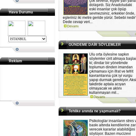
çok severdi, eşiyle yan yana
dolaşırdı. Siz Anadoludaki
eski insanlar çok öpüp
Hava Durumu
sevmezsiniz, erkekler önde,
eşleriniz iki metre geride yürür. Sebebi nedi
Dede cevap veri...
Devamı
GÜNDEME DAİR SÖYLEMLER
Ulu orta öylesine sapkın
söylemler cirit atmaya başla
Reklam
ki; dindar bir yönetimde
toplumun dinden imandan
çıkmaması için ifrat ve tefrit
kavramlarına çok iyi vurgu
yapıp durmak gerekiyor. Aks
takdirde aptala acıyan
olmayacak ve aklını
kullanmayan mil...
Devamı
Tehlike anında ne yapmamalı?
Psikologlar insanların stres 
baskı altında kendilerine zar
verecek kararlar alabildiğini
söylüyor. Bazen mucizevi